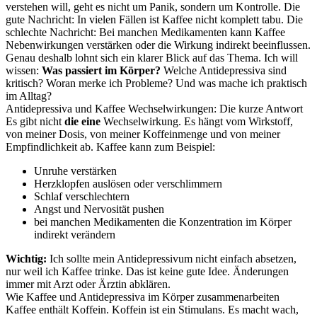
verstehen will, geht es nicht um Panik, sondern um Kontrolle. Die
gute Nachricht: In vielen Fällen ist Kaffee nicht komplett tabu. Die
schlechte Nachricht: Bei manchen Medikamenten kann Kaffee
Nebenwirkungen verstärken oder die Wirkung indirekt beeinflussen.
Genau deshalb lohnt sich ein klarer Blick auf das Thema. Ich will
wissen:
Was passiert im Körper?
Welche Antidepressiva sind
kritisch? Woran merke ich Probleme? Und was mache ich praktisch
im Alltag?
Antidepressiva und Kaffee Wechselwirkungen: Die kurze Antwort
Es gibt nicht
die eine
Wechselwirkung. Es hängt vom Wirkstoff,
von meiner Dosis, von meiner Koffeinmenge und von meiner
Empfindlichkeit ab. Kaffee kann zum Beispiel:
Unruhe verstärken
Herzklopfen auslösen oder verschlimmern
Schlaf verschlechtern
Angst und Nervosität pushen
bei manchen Medikamenten die Konzentration im Körper
indirekt verändern
Wichtig:
Ich sollte mein Antidepressivum nicht einfach absetzen,
nur weil ich Kaffee trinke. Das ist keine gute Idee. Änderungen
immer mit Arzt oder Ärztin abklären.
Wie Kaffee und Antidepressiva im Körper zusammenarbeiten
Kaffee enthält Koffein. Koffein ist ein Stimulans. Es macht wach,