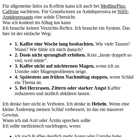
Für allgemeine Infos zu Koffein kann ich auch bei
MedlinePlus:
Caffeine
nachlesen. Für Grundwissen zu Antidepressiva ist
NHS:
Antidepressants
eine solide Übersicht.
Was ich konkret im Alltag tun kann
Ich brauche keinen Verzichts-Reflex. Ich brauche ein System. Das
hier ist der einfache Weg:
1. Kaffee eine Woche lang beobachten.
Wie viele Tassen?
Wann? Wie fühle ich mich danach?
2. Dosis nicht sprunghaft erhöhen.
Kein „heute doppelt so
viel, weil müde“.
3. Kaffee nicht auf nüchternen Magen,
wenn ich zu
Unruhe oder Magenproblemen neige.
4. Spätestens am frühen Nachmittag stoppen,
wenn Schlaf
ein Thema ist.
5. Bei Herzrasen, Zittern oder starker Angst
Kaffee
reduzieren und ärztlich abklären lassen.
Ich denke hier nicht in Verboten. Ich denke in
Hebeln
. Wenn eine
kleine Änderung meinen Schlaf verbessert, ist das ein massiver
Gewinn.
Wann ich mit Arzt oder Ärztin sprechen sollte
Ich sollte medizinisch nachfragen, wenn:
ich nach Kaffee deutlich mehr Angst oder Unruhe habe