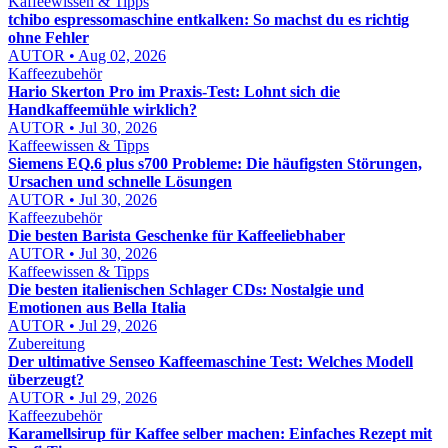
Kaffeewissen & Tipps
tchibo espressomaschine entkalken: So machst du es richtig
ohne Fehler
AUTOR • Aug 02, 2026
Kaffeezubehör
Hario Skerton Pro im Praxis-Test: Lohnt sich die
Handkaffeemühle wirklich?
AUTOR • Jul 30, 2026
Kaffeewissen & Tipps
Siemens EQ.6 plus s700 Probleme: Die häufigsten Störungen,
Ursachen und schnelle Lösungen
AUTOR • Jul 30, 2026
Kaffeezubehör
Die besten Barista Geschenke für Kaffeeliebhaber
AUTOR • Jul 30, 2026
Kaffeewissen & Tipps
Die besten italienischen Schlager CDs: Nostalgie und
Emotionen aus Bella Italia
AUTOR • Jul 29, 2026
Zubereitung
Der ultimative Senseo Kaffeemaschine Test: Welches Modell
überzeugt?
AUTOR • Jul 29, 2026
Kaffeezubehör
Karamellsirup für Kaffee selber machen: Einfaches Rezept mit