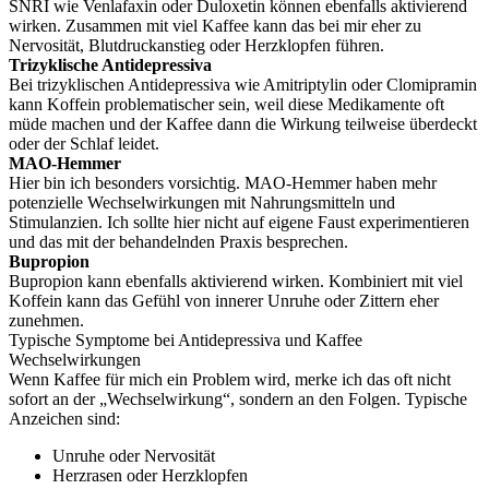
SNRI wie Venlafaxin oder Duloxetin können ebenfalls aktivierend
wirken. Zusammen mit viel Kaffee kann das bei mir eher zu
Nervosität, Blutdruckanstieg oder Herzklopfen führen.
Trizyklische Antidepressiva
Bei trizyklischen Antidepressiva wie Amitriptylin oder Clomipramin
kann Koffein problematischer sein, weil diese Medikamente oft
müde machen und der Kaffee dann die Wirkung teilweise überdeckt
oder der Schlaf leidet.
MAO-Hemmer
Hier bin ich besonders vorsichtig. MAO-Hemmer haben mehr
potenzielle Wechselwirkungen mit Nahrungsmitteln und
Stimulanzien. Ich sollte hier nicht auf eigene Faust experimentieren
und das mit der behandelnden Praxis besprechen.
Bupropion
Bupropion kann ebenfalls aktivierend wirken. Kombiniert mit viel
Koffein kann das Gefühl von innerer Unruhe oder Zittern eher
zunehmen.
Typische Symptome bei Antidepressiva und Kaffee
Wechselwirkungen
Wenn Kaffee für mich ein Problem wird, merke ich das oft nicht
sofort an der „Wechselwirkung“, sondern an den Folgen. Typische
Anzeichen sind:
Unruhe oder Nervosität
Herzrasen oder Herzklopfen