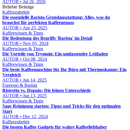
AUTOR • Jul 26, 2026
Beliebte Beiträge
Kaffeezubehör
Die essentielle Barista Grundausstattung: Alles, was du
brauchst für perfekten Kaffeegenuss
AUTOR • Apr 25, 2025
Kaffeewissen & Tipps
Die Bedeutung des Begriffs 'Barista' im Detail
AUTOR • Nov 05, 2024
Kaffeewissen & Tipps
Die Vorteile von Trymoin: Ein umfassender Leitfaden
AUTOR • Oct 08, 2024
Kaffeewissen & Tipps
Die beste Kaffeemaschine für Ihr Büro mit Thermoskanne: Ein
Vergleich
AUTOR • Jun 14, 2025
Espresso & Barista
Ristretto vs. Doppio: Die feinen Unterschiede
AUTOR • Jun 13, 2025
Kaffeewissen & Tipps
Sage Reinigung starten: Tipps und Tricks für den optimalen
Start
AUTOR • Dec 12, 2024
Kaffeezubehör
Die besten Kaffee Gadgets für wahre Kaffeeliebhaber