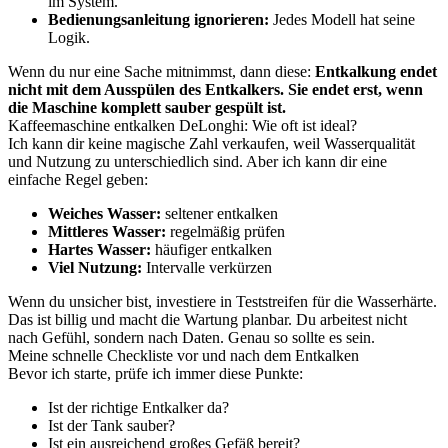
im System.
Bedienungsanleitung ignorieren:
Jedes Modell hat seine
Logik.
Wenn du nur eine Sache mitnimmst, dann diese:
Entkalkung endet
nicht mit dem Ausspülen des Entkalkers. Sie endet erst, wenn
die Maschine komplett sauber gespült ist.
Kaffeemaschine entkalken DeLonghi: Wie oft ist ideal?
Ich kann dir keine magische Zahl verkaufen, weil Wasserqualität
und Nutzung zu unterschiedlich sind. Aber ich kann dir eine
einfache Regel geben:
Weiches Wasser:
seltener entkalken
Mittleres Wasser:
regelmäßig prüfen
Hartes Wasser:
häufiger entkalken
Viel Nutzung:
Intervalle verkürzen
Wenn du unsicher bist, investiere in Teststreifen für die Wasserhärte.
Das ist billig und macht die Wartung planbar. Du arbeitest nicht
nach Gefühl, sondern nach Daten. Genau so sollte es sein.
Meine schnelle Checkliste vor und nach dem Entkalken
Bevor ich starte, prüfe ich immer diese Punkte:
Ist der richtige Entkalker da?
Ist der Tank sauber?
Ist ein ausreichend großes Gefäß bereit?