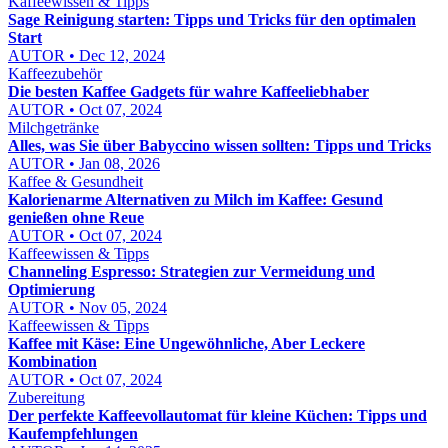
Kaffeewissen & Tipps
Sage Reinigung starten: Tipps und Tricks für den optimalen
Start
AUTOR • Dec 12, 2024
Kaffeezubehör
Die besten Kaffee Gadgets für wahre Kaffeeliebhaber
AUTOR • Oct 07, 2024
Milchgetränke
Alles, was Sie über Babyccino wissen sollten: Tipps und Tricks
AUTOR • Jan 08, 2026
Kaffee & Gesundheit
Kalorienarme Alternativen zu Milch im Kaffee: Gesund
genießen ohne Reue
AUTOR • Oct 07, 2024
Kaffeewissen & Tipps
Channeling Espresso: Strategien zur Vermeidung und
Optimierung
AUTOR • Nov 05, 2024
Kaffeewissen & Tipps
Kaffee mit Käse: Eine Ungewöhnliche, Aber Leckere
Kombination
AUTOR • Oct 07, 2024
Zubereitung
Der perfekte Kaffeevollautomat für kleine Küchen: Tipps und
Kaufempfehlungen