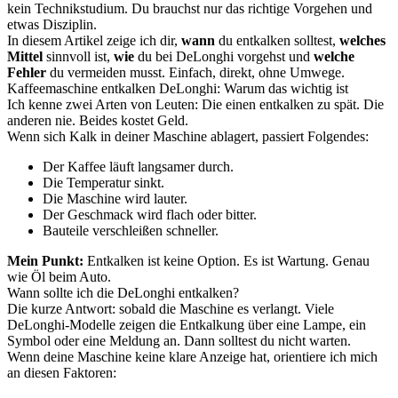
kein Technikstudium. Du brauchst nur das richtige Vorgehen und
etwas Disziplin.
In diesem Artikel zeige ich dir,
wann
du entkalken solltest,
welches
Mittel
sinnvoll ist,
wie
du bei DeLonghi vorgehst und
welche
Fehler
du vermeiden musst. Einfach, direkt, ohne Umwege.
Kaffeemaschine entkalken DeLonghi: Warum das wichtig ist
Ich kenne zwei Arten von Leuten: Die einen entkalken zu spät. Die
anderen nie. Beides kostet Geld.
Wenn sich Kalk in deiner Maschine ablagert, passiert Folgendes:
Der Kaffee läuft langsamer durch.
Die Temperatur sinkt.
Die Maschine wird lauter.
Der Geschmack wird flach oder bitter.
Bauteile verschleißen schneller.
Mein Punkt:
Entkalken ist keine Option. Es ist Wartung. Genau
wie Öl beim Auto.
Wann sollte ich die DeLonghi entkalken?
Die kurze Antwort: sobald die Maschine es verlangt. Viele
DeLonghi-Modelle zeigen die Entkalkung über eine Lampe, ein
Symbol oder eine Meldung an. Dann solltest du nicht warten.
Wenn deine Maschine keine klare Anzeige hat, orientiere ich mich
an diesen Faktoren: