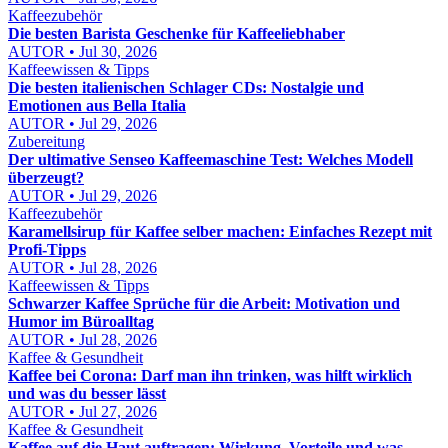
Kaffeezubehör
Die besten Barista Geschenke für Kaffeeliebhaber
AUTOR • Jul 30, 2026
Kaffeewissen & Tipps
Die besten italienischen Schlager CDs: Nostalgie und
Emotionen aus Bella Italia
AUTOR • Jul 29, 2026
Zubereitung
Der ultimative Senseo Kaffeemaschine Test: Welches Modell
überzeugt?
AUTOR • Jul 29, 2026
Kaffeezubehör
Karamellsirup für Kaffee selber machen: Einfaches Rezept mit
Profi-Tipps
AUTOR • Jul 28, 2026
Kaffeewissen & Tipps
Schwarzer Kaffee Sprüche für die Arbeit: Motivation und
Humor im Büroalltag
AUTOR • Jul 28, 2026
Kaffee & Gesundheit
Kaffee bei Corona: Darf man ihn trinken, was hilft wirklich
und was du besser lässt
AUTOR • Jul 27, 2026
Kaffee & Gesundheit
Kaffee auf die Haut auftragen: Wirkung, Vorteile und was