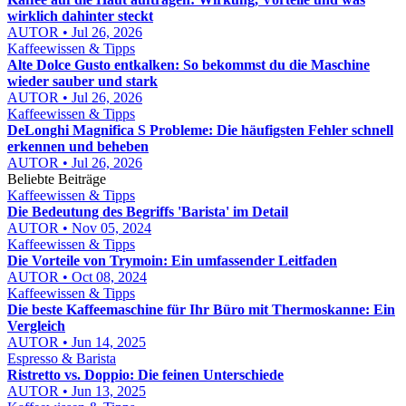
wirklich dahinter steckt
AUTOR • Jul 26, 2026
Kaffeewissen & Tipps
Alte Dolce Gusto entkalken: So bekommst du die Maschine
wieder sauber und stark
AUTOR • Jul 26, 2026
Kaffeewissen & Tipps
DeLonghi Magnifica S Probleme: Die häufigsten Fehler schnell
erkennen und beheben
AUTOR • Jul 26, 2026
Beliebte Beiträge
Kaffeewissen & Tipps
Die Bedeutung des Begriffs 'Barista' im Detail
AUTOR • Nov 05, 2024
Kaffeewissen & Tipps
Die Vorteile von Trymoin: Ein umfassender Leitfaden
AUTOR • Oct 08, 2024
Kaffeewissen & Tipps
Die beste Kaffeemaschine für Ihr Büro mit Thermoskanne: Ein
Vergleich
AUTOR • Jun 14, 2025
Espresso & Barista
Ristretto vs. Doppio: Die feinen Unterschiede
AUTOR • Jun 13, 2025