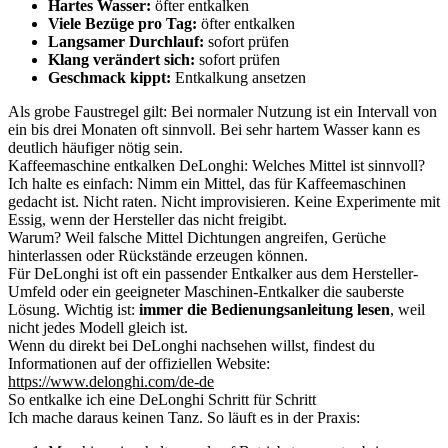
Hartes Wasser:
öfter entkalken
Viele Bezüge pro Tag:
öfter entkalken
Langsamer Durchlauf:
sofort prüfen
Klang verändert sich:
sofort prüfen
Geschmack kippt:
Entkalkung ansetzen
Als grobe Faustregel gilt: Bei normaler Nutzung ist ein Intervall von
ein bis drei Monaten oft sinnvoll. Bei sehr hartem Wasser kann es
deutlich häufiger nötig sein.
Kaffeemaschine entkalken DeLonghi: Welches Mittel ist sinnvoll?
Ich halte es einfach: Nimm ein Mittel, das für Kaffeemaschinen
gedacht ist. Nicht raten. Nicht improvisieren. Keine Experimente mit
Essig, wenn der Hersteller das nicht freigibt.
Warum? Weil falsche Mittel Dichtungen angreifen, Gerüche
hinterlassen oder Rückstände erzeugen können.
Für DeLonghi ist oft ein passender Entkalker aus dem Hersteller-
Umfeld oder ein geeigneter Maschinen-Entkalker die sauberste
Lösung. Wichtig ist:
immer die Bedienungsanleitung lesen
, weil
nicht jedes Modell gleich ist.
Wenn du direkt bei DeLonghi nachsehen willst, findest du
Informationen auf der offiziellen Website:
https://www.delonghi.com/de-de
So entkalke ich eine DeLonghi Schritt für Schritt
Ich mache daraus keinen Tanz. So läuft es in der Praxis: