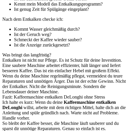
Kennt mein Modell das Entkalkungsprogramm?
Ist genug Zeit für Spülgänge eingeplant?
Nach dem Entkalken checke ich:
Kommt Wasser gleichmäßig durch?
Ist der Geruch weg?
Schmeckt der Kaffee wieder sauber?
Ist die Anzeige zurückgesetzt?
Was bringt das langfristig?
Entkalken ist nicht nur Pflege. Es ist Schutz für deine Investition.
Eine saubere Maschine arbeitet effizienter, hält länger und liefert
besseren Kaffee. Das ist ein einfacher Hebel mit großem Effekt.
Wenn du deine Maschine regelmäßig pflegst, vermeidest du teure
Reparaturen und unnötigen Ärger. Das ist der echte Gewinn. Nicht
der Entkalker. Nicht die Reinigungsminute. Sondern die
Lebensdauer deiner Maschine.
Fazit: Kaffeemaschine entkalken DeLonghi ohne Stress
Ich halte es kurz: Wenn du deine
Kaffeemaschine entkalken
DeLonghi
willst, arbeite mit dem richtigen Mittel, halte dich an die
Anleitung und spüle gründlich nach. Warte nicht auf Probleme.
Handle vorher.
So bleibt der Kaffee besser, die Maschine läuft sauberer und du
sparst dir unnötige Reparaturen. Genau so einfach ist es.