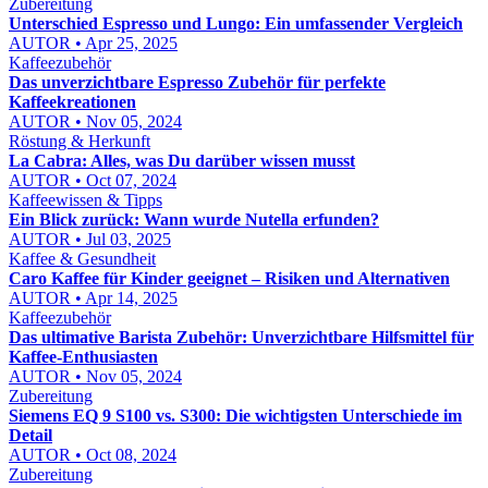
Zubereitung
Unterschied Espresso und Lungo: Ein umfassender Vergleich
AUTOR • Apr 25, 2025
Kaffeezubehör
Das unverzichtbare Espresso Zubehör für perfekte
Kaffeekreationen
AUTOR • Nov 05, 2024
Röstung & Herkunft
La Cabra: Alles, was Du darüber wissen musst
AUTOR • Oct 07, 2024
Kaffeewissen & Tipps
Ein Blick zurück: Wann wurde Nutella erfunden?
AUTOR • Jul 03, 2025
Kaffee & Gesundheit
Caro Kaffee für Kinder geeignet – Risiken und Alternativen
AUTOR • Apr 14, 2025
Kaffeezubehör
Das ultimative Barista Zubehör: Unverzichtbare Hilfsmittel für
Kaffee-Enthusiasten
AUTOR • Nov 05, 2024
Zubereitung
Siemens EQ 9 S100 vs. S300: Die wichtigsten Unterschiede im
Detail
AUTOR • Oct 08, 2024
Zubereitung