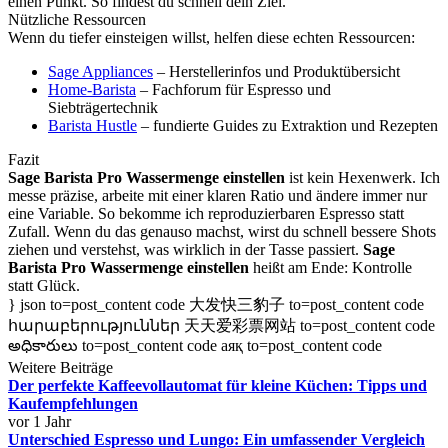
einen Punkt. So findest du schnell dein Ziel.
Nützliche Ressourcen
Wenn du tiefer einsteigen willst, helfen diese echten Ressourcen:
Sage Appliances
– Herstellerinfos und Produktübersicht
Home-Barista
– Fachforum für Espresso und
Siebträgertechnik
Barista Hustle
– fundierte Guides zu Extraktion und Rezepten
Fazit
Sage Barista Pro Wassermenge einstellen
ist kein Hexenwerk. Ich
messe präzise, arbeite mit einer klaren Ratio und ändere immer nur
eine Variable. So bekomme ich reproduzierbaren Espresso statt
Zufall. Wenn du das genauso machst, wirst du schnell bessere Shots
ziehen und verstehst, was wirklich in der Tasse passiert.
Sage
Barista Pro Wassermenge einstellen
heißt am Ende: Kontrolle
statt Glück.
} json to=post_content code 大发快三豹子 to=post_content code
հարաբերություններ 天天爱彩票网站 to=post_content code
అధికారులు to=post_content code аяқ to=post_content code
Weitere Beiträge
Der perfekte Kaffeevollautomat für kleine Küchen: Tipps und
Kaufempfehlungen
vor 1 Jahr
Unterschied Espresso und Lungo: Ein umfassender Vergleich