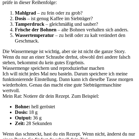
prüfe in dieser Reihenfolge:
Mahlgrad
– zu fein oder zu grob?
Dosis
– ist genug Kaffee im Siebträger?
Tamperdruck
– gleichmäßig und sauber?
Frische der Bohnen
– alte Bohnen verhalten sich anders.
Wassertemperatur
– zu heiß oder zu kalt verändert den
Geschmack.
Die Wassermenge ist wichtig, aber sie ist nicht die ganze Story.
Wenn du nur an einer Schraube drehst, obwohl drei andere falsch
stehen, bekommst du kein gutes Ergebnis.
Wassermenge speichern und reproduzierbar machen
Ich will nicht jedes Mal neu basteln. Darum speichere ich meine
funktionierende Einstellung. Dann kann ich dieselbe Tasse morgen
wiederholen. Genau das macht eine gute Siebträgermaschine
wertvoll.
Mein Rat: Notiere dir dein Rezept. Zum Beispiel:
Bohne:
hell geröstet
Dosis:
18 g
Output:
36 g
Zeit:
28 Sekunden
Wenn das schmeckt, hast du ein Rezept. Wenn nicht, änderst du nur