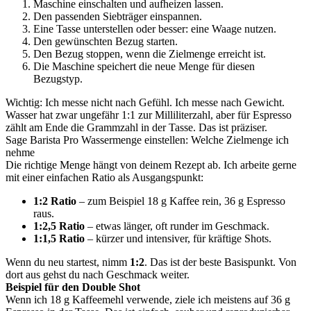
Maschine einschalten und aufheizen lassen.
Den passenden Siebträger einspannen.
Eine Tasse unterstellen oder besser: eine Waage nutzen.
Den gewünschten Bezug starten.
Den Bezug stoppen, wenn die Zielmenge erreicht ist.
Die Maschine speichert die neue Menge für diesen
Bezugstyp.
Wichtig: Ich messe nicht nach Gefühl. Ich messe nach Gewicht.
Wasser hat zwar ungefähr 1:1 zur Milliliterzahl, aber für Espresso
zählt am Ende die Grammzahl in der Tasse. Das ist präziser.
Sage Barista Pro Wassermenge einstellen: Welche Zielmenge ich
nehme
Die richtige Menge hängt von deinem Rezept ab. Ich arbeite gerne
mit einer einfachen Ratio als Ausgangspunkt:
1:2 Ratio
– zum Beispiel 18 g Kaffee rein, 36 g Espresso
raus.
1:2,5 Ratio
– etwas länger, oft runder im Geschmack.
1:1,5 Ratio
– kürzer und intensiver, für kräftige Shots.
Wenn du neu startest, nimm
1:2
. Das ist der beste Basispunkt. Von
dort aus gehst du nach Geschmack weiter.
Beispiel für den Double Shot
Wenn ich 18 g Kaffeemehl verwende, ziele ich meistens auf 36 g