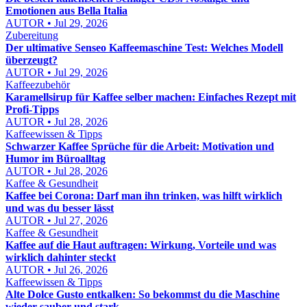
Emotionen aus Bella Italia
AUTOR • Jul 29, 2026
Zubereitung
Der ultimative Senseo Kaffeemaschine Test: Welches Modell
überzeugt?
AUTOR • Jul 29, 2026
Kaffeezubehör
Karamellsirup für Kaffee selber machen: Einfaches Rezept mit
Profi-Tipps
AUTOR • Jul 28, 2026
Kaffeewissen & Tipps
Schwarzer Kaffee Sprüche für die Arbeit: Motivation und
Humor im Büroalltag
AUTOR • Jul 28, 2026
Kaffee & Gesundheit
Kaffee bei Corona: Darf man ihn trinken, was hilft wirklich
und was du besser lässt
AUTOR • Jul 27, 2026
Kaffee & Gesundheit
Kaffee auf die Haut auftragen: Wirkung, Vorteile und was
wirklich dahinter steckt
AUTOR • Jul 26, 2026
Kaffeewissen & Tipps
Alte Dolce Gusto entkalken: So bekommst du die Maschine
wieder sauber und stark