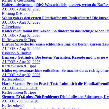
Kaffee & Gesundheit
Kaffee aufwärmen giftig? Was wirklich passiert, wenn du Kaffee 
AUTOR • Aug 02, 2026
Röstung & Herkunft
Wann gab es den ersten Filterkaffee mit Papierfiltern? Die kur
AUTOR • Aug 02, 2026
Zubereitung
Kaffeevollautomat mit Kakao: So findest du das richtige Modell
AUTOR • Aug 02, 2026
Kaffeewissen & Tipps
Lustige Sprüche für einen schlechten Tag: die besten kurzen Z
AUTOR • Aug 02, 2026
Espresso & Barista
Espresso Getränke: Die besten Varianten, Rezepte und was sie w
AUTOR • Aug 02, 2026
Kaffeewissen & Tipps
tchibo espressomaschine entkalken: So machst du es richtig ohne
AUTOR • Aug 02, 2026
Kaffeezubehör
Hario Skerton Pro im Praxis-Test: Lohnt sich die Handkaffeemüh
AUTOR • Jul 30, 2026
Kaffeewissen & Tipps
Siemens EQ.6 plus s700 Probleme: Die häufigsten Störungen, U
AUTOR • Jul 30, 2026
Kaffeezubehör