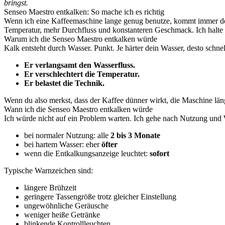
bringst.
Senseo Maestro entkalken: So mache ich es richtig
Wenn ich eine Kaffeemaschine lange genug benutze, kommt immer d
Temperatur, mehr Durchfluss und konstanteren Geschmack. Ich halte da
Warum ich die Senseo Maestro entkalken würde
Kalk entsteht durch Wasser. Punkt. Je härter dein Wasser, desto schne
Er verlangsamt den Wasserfluss.
Er verschlechtert die Temperatur.
Er belastet die Technik.
Wenn du also merkst, dass der Kaffee dünner wirkt, die Maschine läng
Wann ich die Senseo Maestro entkalken würde
Ich würde nicht auf ein Problem warten. Ich gehe nach Nutzung und W
bei normaler Nutzung: alle
2 bis 3 Monate
bei hartem Wasser: eher
öfter
wenn die Entkalkungsanzeige leuchtet:
sofort
Typische Warnzeichen sind:
längere Brühzeit
geringere Tassengröße trotz gleicher Einstellung
ungewöhnliche Geräusche
weniger heiße Getränke
blinkende Kontrollleuchten