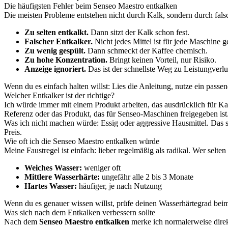
Die häufigsten Fehler beim Senseo Maestro entkalken
Die meisten Probleme entstehen nicht durch Kalk, sondern durch fals
Zu selten entkalkt.
Dann sitzt der Kalk schon fest.
Falscher Entkalker.
Nicht jedes Mittel ist für jede Maschine g
Zu wenig gespült.
Dann schmeckt der Kaffee chemisch.
Zu hohe Konzentration.
Bringt keinen Vorteil, nur Risiko.
Anzeige ignoriert.
Das ist der schnellste Weg zu Leistungverlu
Wenn du es einfach halten willst: Lies die Anleitung, nutze ein passe
Welcher Entkalker ist der richtige?
Ich würde immer mit einem Produkt arbeiten, das ausdrücklich für Kaf
Referenz oder das Produkt, das für Senseo-Maschinen freigegeben ist
Was ich nicht machen würde: Essig oder aggressive Hausmittel. Das sp
Preis.
Wie oft ich die Senseo Maestro entkalken würde
Meine Faustregel ist einfach: lieber regelmäßig als radikal. Wer selte
Weiches Wasser:
weniger oft
Mittlere Wasserhärte:
ungefähr alle 2 bis 3 Monate
Hartes Wasser:
häufiger, je nach Nutzung
Wenn du es genauer wissen willst, prüfe deinen Wasserhärtegrad beim 
Was sich nach dem Entkalken verbessern sollte
Nach dem
Senseo Maestro entkalken
merke ich normalerweise direk