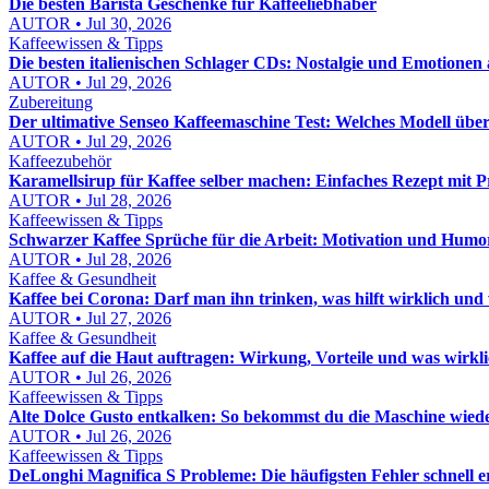
Die besten Barista Geschenke für Kaffeeliebhaber
AUTOR • Jul 30, 2026
Kaffeewissen & Tipps
Die besten italienischen Schlager CDs: Nostalgie und Emotionen a
AUTOR • Jul 29, 2026
Zubereitung
Der ultimative Senseo Kaffeemaschine Test: Welches Modell übe
AUTOR • Jul 29, 2026
Kaffeezubehör
Karamellsirup für Kaffee selber machen: Einfaches Rezept mit P
AUTOR • Jul 28, 2026
Kaffeewissen & Tipps
Schwarzer Kaffee Sprüche für die Arbeit: Motivation und Humo
AUTOR • Jul 28, 2026
Kaffee & Gesundheit
Kaffee bei Corona: Darf man ihn trinken, was hilft wirklich und 
AUTOR • Jul 27, 2026
Kaffee & Gesundheit
Kaffee auf die Haut auftragen: Wirkung, Vorteile und was wirkli
AUTOR • Jul 26, 2026
Kaffeewissen & Tipps
Alte Dolce Gusto entkalken: So bekommst du die Maschine wied
AUTOR • Jul 26, 2026
Kaffeewissen & Tipps
DeLonghi Magnifica S Probleme: Die häufigsten Fehler schnell