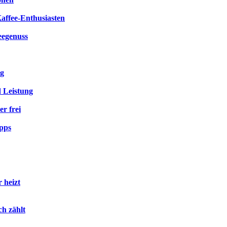
Kaffee-Enthusiasten
eegenuss
ng
d Leistung
r frei
ipps
 heizt
ch zählt