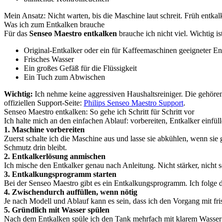
Mein Ansatz: Nicht warten, bis die Maschine laut schreit. Früh entkalke
Was ich zum Entkalken brauche
Für das
Senseo Maestro entkalken
brauche ich nicht viel. Wichtig is
Original-Entkalker oder ein für Kaffeemaschinen geeigneter En
Frisches Wasser
Ein großes Gefäß für die Flüssigkeit
Ein Tuch zum Abwischen
Wichtig:
Ich nehme keine aggressiven Haushaltsreiniger. Die gehöre
offiziellen Support-Seite:
Philips Senseo Maestro Support
.
Senseo Maestro entkalken: So gehe ich Schritt für Schritt vor
Ich halte mich an den einfachen Ablauf: vorbereiten, Entkalker einfül
1. Maschine vorbereiten
Zuerst schalte ich die Maschine aus und lasse sie abkühlen, wenn sie 
Schmutz drin bleibt.
2. Entkalkerlösung anmischen
Ich mische den Entkalker genau nach Anleitung. Nicht stärker, nicht 
3. Entkalkungsprogramm starten
Bei der Senseo Maestro gibt es ein Entkalkungsprogramm. Ich folge 
4. Zwischendurch auffüllen, wenn nötig
Je nach Modell und Ablauf kann es sein, dass ich den Vorgang mit fri
5. Gründlich mit Wasser spülen
Nach dem Entkalken spüle ich den Tank mehrfach mit klarem Wasser du