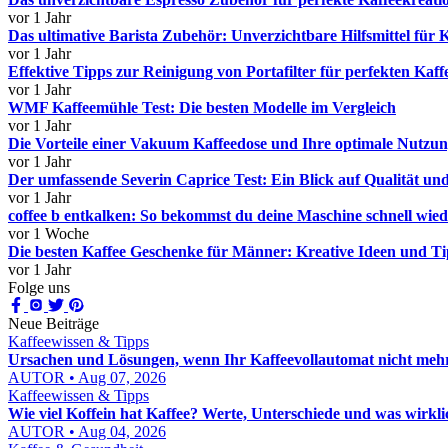
vor 1 Jahr
Das ultimative Barista Zubehör: Unverzichtbare Hilfsmittel für 
vor 1 Jahr
Effektive Tipps zur Reinigung von Portafilter für perfekten Kaff
vor 1 Jahr
WMF Kaffeemühle Test: Die besten Modelle im Vergleich
vor 1 Jahr
Die Vorteile einer Vakuum Kaffeedose und Ihre optimale Nutzu
vor 1 Jahr
Der umfassende Severin Caprice Test: Ein Blick auf Qualität un
vor 1 Jahr
coffee b entkalken: So bekommst du deine Maschine schnell wiede
vor 1 Woche
Die besten Kaffee Geschenke für Männer: Kreative Ideen und T
vor 1 Jahr
Folge uns
Neue Beiträge
Kaffeewissen & Tipps
Ursachen und Lösungen, wenn Ihr Kaffeevollautomat nicht mehr
AUTOR • Aug 07, 2026
Kaffeewissen & Tipps
Wie viel Koffein hat Kaffee? Werte, Unterschiede und was wirkli
AUTOR • Aug 04, 2026