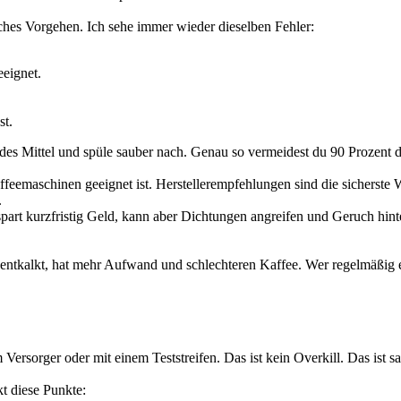
ches Vorgehen. Ich sehe immer wieder dieselben Fehler:
eeignet.
st.
ndes Mittel und spüle sauber nach. Genau so vermeidest du 90 Prozent d
feemaschinen geeignet ist. Herstellerempfehlungen sind die sicherste W
.
art kurzfristig Geld, kann aber Dichtungen angreifen und Geruch hinter
n entkalkt, hat mehr Aufwand und schlechteren Kaffee. Wer regelmäßig en
Versorger oder mit einem Teststreifen. Das ist kein Overkill. Das ist s
t diese Punkte: