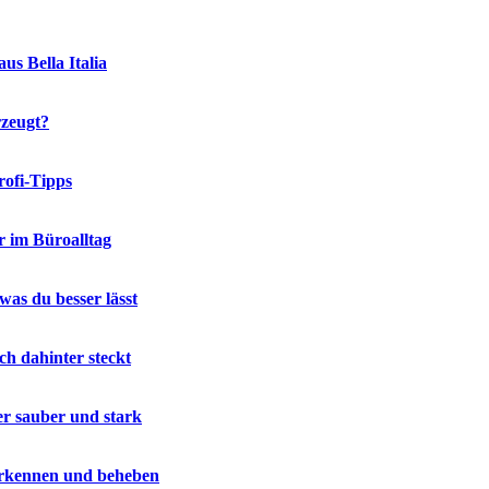
us Bella Italia
rzeugt?
rofi-Tipps
r im Büroalltag
was du besser lässt
ch dahinter steckt
er sauber und stark
 erkennen und beheben