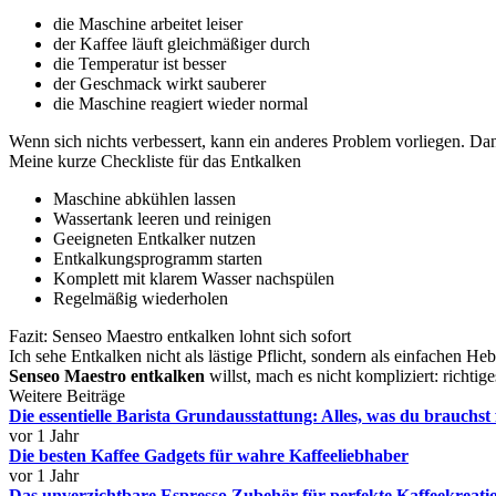
die Maschine arbeitet leiser
der Kaffee läuft gleichmäßiger durch
die Temperatur ist besser
der Geschmack wirkt sauberer
die Maschine reagiert wieder normal
Wenn sich nichts verbessert, kann ein anderes Problem vorliegen. Dan
Meine kurze Checkliste für das Entkalken
Maschine abkühlen lassen
Wassertank leeren und reinigen
Geeigneten Entkalker nutzen
Entkalkungsprogramm starten
Komplett mit klarem Wasser nachspülen
Regelmäßig wiederholen
Fazit: Senseo Maestro entkalken lohnt sich sofort
Ich sehe Entkalken nicht als lästige Pflicht, sondern als einfachen H
Senseo Maestro entkalken
willst, mach es nicht kompliziert: richti
Weitere Beiträge
Die essentielle Barista Grundausstattung: Alles, was du brauchst
vor 1 Jahr
Die besten Kaffee Gadgets für wahre Kaffeeliebhaber
vor 1 Jahr
Das unverzichtbare Espresso Zubehör für perfekte Kaffeekreati