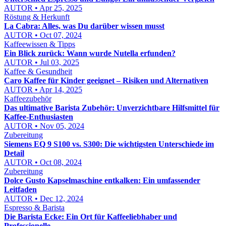
AUTOR • Apr 25, 2025
Röstung & Herkunft
La Cabra: Alles, was Du darüber wissen musst
AUTOR • Oct 07, 2024
Kaffeewissen & Tipps
Ein Blick zurück: Wann wurde Nutella erfunden?
AUTOR • Jul 03, 2025
Kaffee & Gesundheit
Caro Kaffee für Kinder geeignet – Risiken und Alternativen
AUTOR • Apr 14, 2025
Kaffeezubehör
Das ultimative Barista Zubehör: Unverzichtbare Hilfsmittel für
Kaffee-Enthusiasten
AUTOR • Nov 05, 2024
Zubereitung
Siemens EQ 9 S100 vs. S300: Die wichtigsten Unterschiede im
Detail
AUTOR • Oct 08, 2024
Zubereitung
Dolce Gusto Kapselmaschine entkalken: Ein umfassender
Leitfaden
AUTOR • Dec 12, 2024
Espresso & Barista
Die Barista Ecke: Ein Ort für Kaffeeliebhaber und
Professionelle