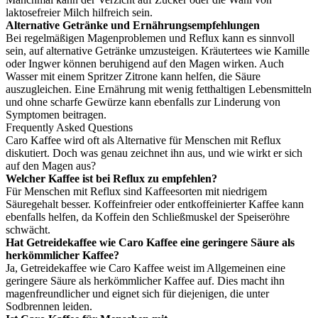
laktosefreier Milch hilfreich sein.
Alternative Getränke und Ernährungsempfehlungen
Bei regelmäßigen Magenproblemen und Reflux kann es sinnvoll
sein, auf alternative Getränke umzusteigen. Kräutertees wie Kamille
oder Ingwer können beruhigend auf den Magen wirken. Auch
Wasser mit einem Spritzer Zitrone kann helfen, die Säure
auszugleichen. Eine Ernährung mit wenig fetthaltigen Lebensmitteln
und ohne scharfe Gewürze kann ebenfalls zur Linderung von
Symptomen beitragen.
Frequently Asked Questions
Caro Kaffee wird oft als Alternative für Menschen mit Reflux
diskutiert. Doch was genau zeichnet ihn aus, und wie wirkt er sich
auf den Magen aus?
Welcher Kaffee ist bei Reflux zu empfehlen?
Für Menschen mit Reflux sind Kaffeesorten mit niedrigem
Säuregehalt besser. Koffeinfreier oder entkoffeinierter Kaffee kann
ebenfalls helfen, da Koffein den Schließmuskel der Speiseröhre
schwächt.
Hat Getreidekaffee wie Caro Kaffee eine geringere Säure als
herkömmlicher Kaffee?
Ja, Getreidekaffee wie Caro Kaffee weist im Allgemeinen eine
geringere Säure als herkömmlicher Kaffee auf. Dies macht ihn
magenfreundlicher und eignet sich für diejenigen, die unter
Sodbrennen leiden.