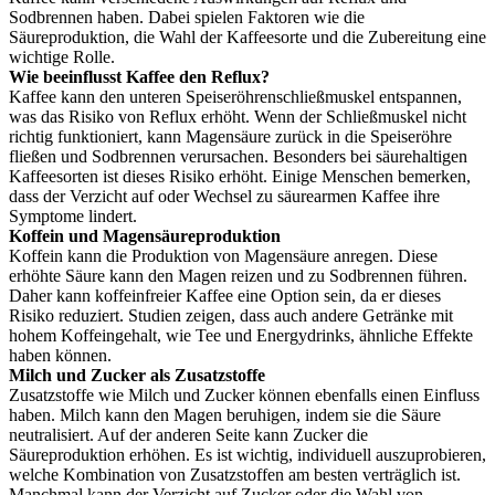
Sodbrennen haben. Dabei spielen Faktoren wie die
Säureproduktion, die Wahl der Kaffeesorte und die Zubereitung eine
wichtige Rolle.
Wie beeinflusst Kaffee den Reflux?
Kaffee kann den unteren Speiseröhrenschließmuskel entspannen,
was das Risiko von Reflux erhöht. Wenn der Schließmuskel nicht
richtig funktioniert, kann Magensäure zurück in die Speiseröhre
fließen und Sodbrennen verursachen. Besonders bei säurehaltigen
Kaffeesorten ist dieses Risiko erhöht. Einige Menschen bemerken,
dass der Verzicht auf oder Wechsel zu säurearmen Kaffee ihre
Symptome lindert.
Koffein und Magensäureproduktion
Koffein kann die Produktion von Magensäure anregen. Diese
erhöhte Säure kann den Magen reizen und zu Sodbrennen führen.
Daher kann koffeinfreier Kaffee eine Option sein, da er dieses
Risiko reduziert. Studien zeigen, dass auch andere Getränke mit
hohem Koffeingehalt, wie Tee und Energydrinks, ähnliche Effekte
haben können.
Milch und Zucker als Zusatzstoffe
Zusatzstoffe wie Milch und Zucker können ebenfalls einen Einfluss
haben. Milch kann den Magen beruhigen, indem sie die Säure
neutralisiert. Auf der anderen Seite kann Zucker die
Säureproduktion erhöhen. Es ist wichtig, individuell auszuprobieren,
welche Kombination von Zusatzstoffen am besten verträglich ist.
Manchmal kann der Verzicht auf Zucker oder die Wahl von