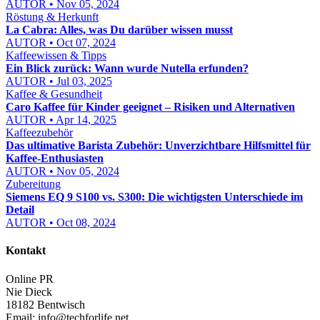
AUTOR • Nov 05, 2024
Röstung & Herkunft
La Cabra: Alles, was Du darüber wissen musst
AUTOR • Oct 07, 2024
Kaffeewissen & Tipps
Ein Blick zurück: Wann wurde Nutella erfunden?
AUTOR • Jul 03, 2025
Kaffee & Gesundheit
Caro Kaffee für Kinder geeignet – Risiken und Alternativen
AUTOR • Apr 14, 2025
Kaffeezubehör
Das ultimative Barista Zubehör: Unverzichtbare Hilfsmittel für
Kaffee-Enthusiasten
AUTOR • Nov 05, 2024
Zubereitung
Siemens EQ 9 S100 vs. S300: Die wichtigsten Unterschiede im
Detail
AUTOR • Oct 08, 2024
Kontakt
Online PR
Nie Dieck
18182 Bentwisch
Email:
info@techforlife.net