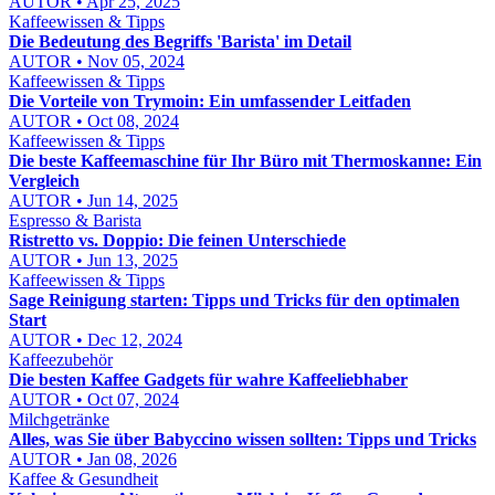
AUTOR • Apr 25, 2025
Kaffeewissen & Tipps
Die Bedeutung des Begriffs 'Barista' im Detail
AUTOR • Nov 05, 2024
Kaffeewissen & Tipps
Die Vorteile von Trymoin: Ein umfassender Leitfaden
AUTOR • Oct 08, 2024
Kaffeewissen & Tipps
Die beste Kaffeemaschine für Ihr Büro mit Thermoskanne: Ein
Vergleich
AUTOR • Jun 14, 2025
Espresso & Barista
Ristretto vs. Doppio: Die feinen Unterschiede
AUTOR • Jun 13, 2025
Kaffeewissen & Tipps
Sage Reinigung starten: Tipps und Tricks für den optimalen
Start
AUTOR • Dec 12, 2024
Kaffeezubehör
Die besten Kaffee Gadgets für wahre Kaffeeliebhaber
AUTOR • Oct 07, 2024
Milchgetränke
Alles, was Sie über Babyccino wissen sollten: Tipps und Tricks
AUTOR • Jan 08, 2026
Kaffee & Gesundheit