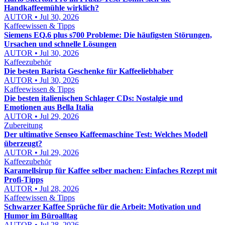
Handkaffeemühle wirklich?
AUTOR • Jul 30, 2026
Kaffeewissen & Tipps
Siemens EQ.6 plus s700 Probleme: Die häufigsten Störungen,
Ursachen und schnelle Lösungen
AUTOR • Jul 30, 2026
Kaffeezubehör
Die besten Barista Geschenke für Kaffeeliebhaber
AUTOR • Jul 30, 2026
Kaffeewissen & Tipps
Die besten italienischen Schlager CDs: Nostalgie und
Emotionen aus Bella Italia
AUTOR • Jul 29, 2026
Zubereitung
Der ultimative Senseo Kaffeemaschine Test: Welches Modell
überzeugt?
AUTOR • Jul 29, 2026
Kaffeezubehör
Karamellsirup für Kaffee selber machen: Einfaches Rezept mit
Profi-Tipps
AUTOR • Jul 28, 2026
Kaffeewissen & Tipps
Schwarzer Kaffee Sprüche für die Arbeit: Motivation und
Humor im Büroalltag
AUTOR • Jul 28, 2026