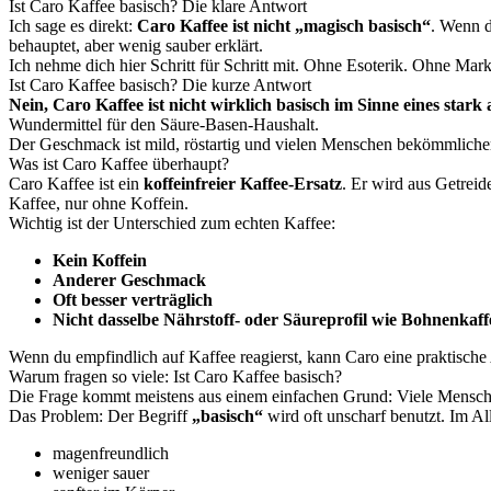
Ist Caro Kaffee basisch? Die klare Antwort
Ich sage es direkt:
Caro Kaffee ist nicht „magisch basisch“
. Wenn d
behauptet, aber wenig sauber erklärt.
Ich nehme dich hier Schritt für Schritt mit. Ohne Esoterik. Ohne Mark
Ist Caro Kaffee basisch? Die kurze Antwort
Nein, Caro Kaffee ist nicht wirklich basisch im Sinne eines stark
Wundermittel für den Säure-Basen-Haushalt.
Der Geschmack ist mild, röstartig und vielen Menschen bekömmlicher 
Was ist Caro Kaffee überhaupt?
Caro Kaffee ist ein
koffeinfreier Kaffee-Ersatz
. Er wird aus Getreid
Kaffee, nur ohne Koffein.
Wichtig ist der Unterschied zum echten Kaffee:
Kein Koffein
Anderer Geschmack
Oft besser verträglich
Nicht dasselbe Nährstoff- oder Säureprofil wie Bohnenkaff
Wenn du empfindlich auf Kaffee reagierst, kann Caro eine praktische 
Warum fragen so viele: Ist Caro Kaffee basisch?
Die Frage kommt meistens aus einem einfachen Grund: Viele Mensche
Das Problem: Der Begriff
„basisch“
wird oft unscharf benutzt. Im Al
magenfreundlich
weniger sauer