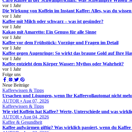
Caro Kaffee in der Schwangerschaft: Was Schwangere Wissen So
vor 1 Jahr
Die Wirkung von Koffein im Instant Kaffee: Alles, was du wissen
vor 1 Jahr
Kaffee mit Milch oder schwarz – was ist gesünder?
vor 1 Jahr
Kakao mit Amaretto: Ein Genuss für alle Sinne
vor 1 Jahr
Kaffee vor dem Frühstück: Vorzüge und Fragen im Detail
vor 1 Jahr
Kaffee gegen Augenringe: So wirkt das braune Gold auf Ihre Ha
vor 1 Jahr
Kaffee entzieht dem Körper Wasser: Mythos oder Wahrheit?
vor 1 Jahr
Folge uns
Neue Beiträge
Kaffeewissen & Tipps
Ursachen und Lösungen, wenn Ihr Kaffeevollautomat nicht mehr
AUTOR • Aug 07, 2026
Kaffeewissen & Tipps
Wie viel Koffein hat Kaffee? Werte, Unterschiede und was wirkli
AUTOR • Aug 04, 2026
Kaffee & Gesundheit
Kaffee aufwärmen giftig? Was wirklich passiert, wenn du Kaffee 