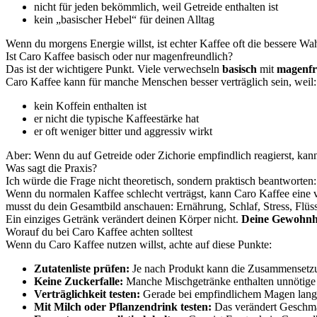
nicht für jeden bekömmlich, weil Getreide enthalten ist
kein „basischer Hebel“ für deinen Alltag
Wenn du morgens Energie willst, ist echter Kaffee oft die bessere Wah
Ist Caro Kaffee basisch oder nur magenfreundlich?
Das ist der wichtigere Punkt. Viele verwechseln
basisch
mit
magenfr
Caro Kaffee kann für manche Menschen besser verträglich sein, weil:
kein Koffein enthalten ist
er nicht die typische Kaffeestärke hat
er oft weniger bitter und aggressiv wirkt
Aber: Wenn du auf Getreide oder Zichorie empfindlich reagierst, k
Was sagt die Praxis?
Ich würde die Frage nicht theoretisch, sondern praktisch beantworten:
Wenn du normalen Kaffee schlecht verträgst, kann Caro Kaffee eine ve
musst du dein Gesamtbild anschauen: Ernährung, Schlaf, Stress, Flüs
Ein einziges Getränk verändert deinen Körper nicht.
Deine Gewohnhe
Worauf du bei Caro Kaffee achten solltest
Wenn du Caro Kaffee nutzen willst, achte auf diese Punkte:
Zutatenliste prüfen:
Je nach Produkt kann die Zusammensetzu
Keine Zuckerfalle:
Manche Mischgetränke enthalten unnötige
Verträglichkeit testen:
Gerade bei empfindlichem Magen langs
Mit Milch oder Pflanzendrink testen:
Das verändert Geschm