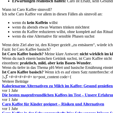
Erwartungen realistisch halten:
Caro ist Ersatz, kein Gesund
Wann ist Caro Kaffee sinnvoll?
Ich sehe Caro Kaffee vor allem in diesen Fällen als sinnvoll an:
wenn du
kein Koffein
willst
wenn du abends etwas Warmes trinken möchtest
wenn du Kaffee reduzieren willst, ohne komplett auf das Ritual
wenn du eine Alternative für sensible Phasen suchst
Wenn dein Ziel aber ist, den Körper gezielt „zu entsäuern“, würde i
Fazit: Ist Caro Kaffee basisch?
Ist Caro Kaffee basisch?
Meine klare Antwort:
nicht wirklich im k
Wenn du nach einem basischen Getränk suchst, ist Caro Kaffee nicht d
einordnen:
praktisch, mild, aber kein Basen-Wunder
.
Wenn du tiefer in das Thema pH-Wert und basische Ernährung einsteig
Ist Caro Kaffee basisch?
Wenn ich es auf einen Satz runterbreche: ehe
}گ +#+#+#+#+#+ to=post_content code>{
Weitere Beiträge
Kalorienarme Alternativen zu Milch im Kaffee: Gesund genieße
vor 1 Jahr
Die besten magenfreundlichen Kaffees im Test – Unsere Erfahr
vor 1 Jahr
Caro Kaffee für Kinder geeignet – Risiken und Alternativen
vor 1 Jahr