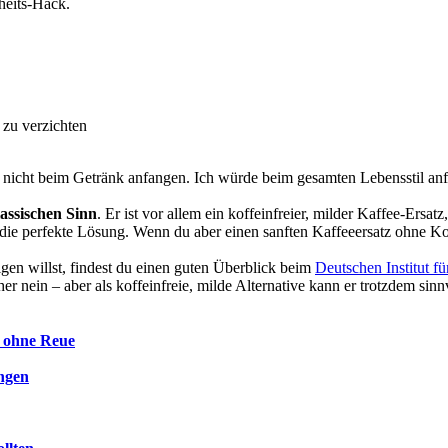
heits-Hack.
 zu verzichten
ch nicht beim Getränk anfangen. Ich würde beim gesamten Lebensstil an
lassischen Sinn
. Er ist vor allem ein koffeinfreier, milder Kaffee-Ersat
ie perfekte Lösung. Wenn du aber einen sanften Kaffeeersatz ohne Koffe
en willst, findest du einen guten Überblick beim
Deutschen Institut f
r nein – aber als koffeinfreie, milde Alternative kann er trotzdem sinnv
n ohne Reue
ungen