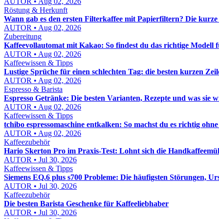
AUTOR • Aug 02, 2026
Röstung & Herkunft
Wann gab es den ersten Filterkaffee mit Papierfiltern? Die kur
AUTOR • Aug 02, 2026
Zubereitung
Kaffeevollautomat mit Kakao: So findest du das richtige Modell
AUTOR • Aug 02, 2026
Kaffeewissen & Tipps
Lustige Sprüche für einen schlechten Tag: die besten kurzen Z
AUTOR • Aug 02, 2026
Espresso & Barista
Espresso Getränke: Die besten Varianten, Rezepte und was sie w
AUTOR • Aug 02, 2026
Kaffeewissen & Tipps
tchibo espressomaschine entkalken: So machst du es richtig ohne
AUTOR • Aug 02, 2026
Kaffeezubehör
Hario Skerton Pro im Praxis-Test: Lohnt sich die Handkaffeemüh
AUTOR • Jul 30, 2026
Kaffeewissen & Tipps
Siemens EQ.6 plus s700 Probleme: Die häufigsten Störungen, U
AUTOR • Jul 30, 2026
Kaffeezubehör
Die besten Barista Geschenke für Kaffeeliebhaber
AUTOR • Jul 30, 2026