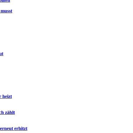
llten
 musst
ut
 heizt
ch zählt
erneut erhitzt