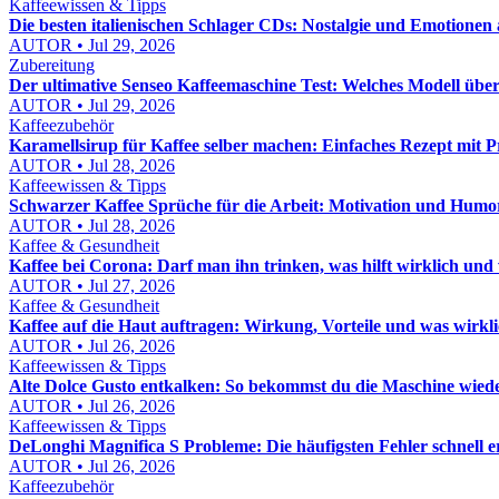
Kaffeewissen & Tipps
Die besten italienischen Schlager CDs: Nostalgie und Emotionen a
AUTOR • Jul 29, 2026
Zubereitung
Der ultimative Senseo Kaffeemaschine Test: Welches Modell übe
AUTOR • Jul 29, 2026
Kaffeezubehör
Karamellsirup für Kaffee selber machen: Einfaches Rezept mit P
AUTOR • Jul 28, 2026
Kaffeewissen & Tipps
Schwarzer Kaffee Sprüche für die Arbeit: Motivation und Humo
AUTOR • Jul 28, 2026
Kaffee & Gesundheit
Kaffee bei Corona: Darf man ihn trinken, was hilft wirklich und 
AUTOR • Jul 27, 2026
Kaffee & Gesundheit
Kaffee auf die Haut auftragen: Wirkung, Vorteile und was wirkli
AUTOR • Jul 26, 2026
Kaffeewissen & Tipps
Alte Dolce Gusto entkalken: So bekommst du die Maschine wied
AUTOR • Jul 26, 2026
Kaffeewissen & Tipps
DeLonghi Magnifica S Probleme: Die häufigsten Fehler schnell
AUTOR • Jul 26, 2026
Kaffeezubehör