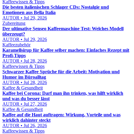
Kaffeewissen & Tipps
Die besten italienischen Schlager CDs: Nostalgie und
Emotionen aus Bella Italia
AUTOR • Jul 29, 2026
Zubereitung
Der ultimative Senseo Kaffeemaschine Test: Welches Modell
überzeugt?
AUTOR • Jul 29, 2026
Kaffeezubehör
Karamellsirup für Kaffee selber machen: Einfaches Rezept mit
Profi-Tipps
AUTOR • Jul 28, 2026
Kaffeewissen & Tipps
Schwarzer Kaffee Sprüche für die Arbeit: Motivation und
Humor im Büroalltag
AUTOR • Jul 28, 2026
Kaffee & Gesundheit
Kaffee bei Corona: Darf man ihn trinken, was hilft wirklich
und was du besser lässt
AUTOR • Jul 27, 2026
Kaffee & Gesundheit
Kaffee auf die Haut auftragen: Wirkung, Vorteile und was
wirklich dahinter steckt
AUTOR • Jul 26, 2026
Kaffeewissen & Tipps