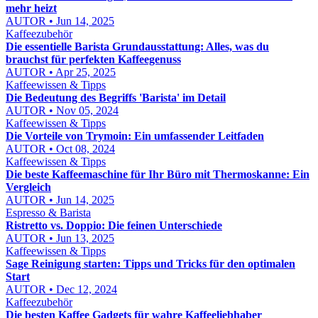
mehr heizt
AUTOR • Jun 14, 2025
Kaffeezubehör
Die essentielle Barista Grundausstattung: Alles, was du
brauchst für perfekten Kaffeegenuss
AUTOR • Apr 25, 2025
Kaffeewissen & Tipps
Die Bedeutung des Begriffs 'Barista' im Detail
AUTOR • Nov 05, 2024
Kaffeewissen & Tipps
Die Vorteile von Trymoin: Ein umfassender Leitfaden
AUTOR • Oct 08, 2024
Kaffeewissen & Tipps
Die beste Kaffeemaschine für Ihr Büro mit Thermoskanne: Ein
Vergleich
AUTOR • Jun 14, 2025
Espresso & Barista
Ristretto vs. Doppio: Die feinen Unterschiede
AUTOR • Jun 13, 2025
Kaffeewissen & Tipps
Sage Reinigung starten: Tipps und Tricks für den optimalen
Start
AUTOR • Dec 12, 2024
Kaffeezubehör
Die besten Kaffee Gadgets für wahre Kaffeeliebhaber