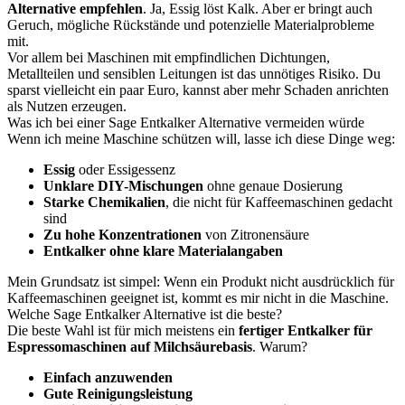
Alternative empfehlen
. Ja, Essig löst Kalk. Aber er bringt auch
Geruch, mögliche Rückstände und potenzielle Materialprobleme
mit.
Vor allem bei Maschinen mit empfindlichen Dichtungen,
Metallteilen und sensiblen Leitungen ist das unnötiges Risiko. Du
sparst vielleicht ein paar Euro, kannst aber mehr Schaden anrichten
als Nutzen erzeugen.
Was ich bei einer Sage Entkalker Alternative vermeiden würde
Wenn ich meine Maschine schützen will, lasse ich diese Dinge weg:
Essig
oder Essigessenz
Unklare DIY-Mischungen
ohne genaue Dosierung
Starke Chemikalien
, die nicht für Kaffeemaschinen gedacht
sind
Zu hohe Konzentrationen
von Zitronensäure
Entkalker ohne klare Materialangaben
Mein Grundsatz ist simpel: Wenn ein Produkt nicht ausdrücklich für
Kaffeemaschinen geeignet ist, kommt es mir nicht in die Maschine.
Welche Sage Entkalker Alternative ist die beste?
Die beste Wahl ist für mich meistens ein
fertiger Entkalker für
Espressomaschinen auf Milchsäurebasis
. Warum?
Einfach anzuwenden
Gute Reinigungsleistung