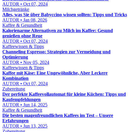
AUTOR • Oct 07, 2024
Milchgetränke
Alles, was Sie über Babyccino wissen sollten: Tipps und Tricks
AUTOR • Jan 08, 2026
Kaffee & Gesundheit
Kalorienarme Alternativen zu Milch im Kaffee: Gesund
genießen ohne Reue
AUTOR • Oct 07, 2024
Kaffeewissen & Tipps
Channeling Espresso: Strategien zur Vermeidung und
Optimierung
AUTOR • Nov 05, 2024
Kaffeewissen & Tipps
Kaffee mit Käse: Eine Ungewöhnliche, Aber Leckere
Kombination
AUTOR • Oct 07, 2024
Zubereitung
Der perfekte Kaffeevollautomat für kleine Küchen: Tipps und
Kaufempfehlungen
AUTOR • Jun 14, 2025
Kaffee & Gesundheit
Die besten magenfreundlichen Kaffees im Test – Unsere
Erfahrungen
AUTOR • Jun 13, 2025
Zubereitung