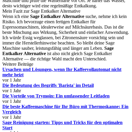
Maschine und prüfe die Wasserhärte vor Ort. Je härter das Wasser,
desto wichtiger wird eine regelmäßige Entkalkung.
Mein Fazit zur Sage Entkalker Alternative
Wenn ich eine
Sage Entkalker Alternative
suche, nehme ich kein
Risiko. Ich bevorzuge einen fertigen Entkalker für
Espressomaschinen, idealerweise auf Milchsäurebasis. Das ist die
beste Mischung aus Wirkung, Sicherheit und einfacher Anwendung.
Ich würde Essig weglassen, bei Zitronensäure vorsichtig sein und
immer die Herstellerhinweise beachten. So bleibt deine Sage
Maschine sauber, leistungsfähig und länger am Leben.
Sage
Entkalker Alternative
ist also nicht gleich Sage Entkalker
Alternative — die richtige Wahl macht den Unterschied.
Weitere Beiträge
Ursachen und Lösungen, wenn Ihr Kaffeevollautomat nicht
mehr heizt
vor 1 Jahr
Die Bedeutung des Begriffs 'Barista' im Detail
vor 1 Jahr
Die Vorteile von Trymoin: Ein umfassender Leitfaden
vor 1 Jahr
Die beste Kaffeemaschine für Ihr Büro mit Thermoskanne: Ein
Vergleich
vor 1 Jahr
Sage Reinigung starten: Tipps und Tricks für den optimalen
Start