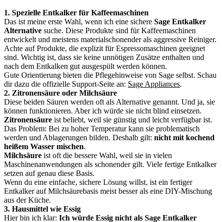
1. Spezielle Entkalker für Kaffeemaschinen
Das ist meine erste Wahl, wenn ich eine sichere
Sage Entkalker
Alternative
suche. Diese Produkte sind für Kaffeemaschinen
entwickelt und meistens materialschonender als aggressive Reiniger.
Achte auf Produkte, die explizit für Espressomaschinen geeignet
sind. Wichtig ist, dass sie keine unnötigen Zusätze enthalten und
nach dem Entkalken gut ausgespült werden können.
Gute Orientierung bieten die Pflegehinweise von Sage selbst. Schau
dir dazu die offizielle Support-Seite an:
Sage Appliances
.
2. Zitronensäure oder Milchsäure
Diese beiden Säuren werden oft als Alternative genannt. Und ja, sie
können funktionieren. Aber ich würde sie nicht blind einsetzen.
Zitronensäure
ist beliebt, weil sie günstig und leicht verfügbar ist.
Das Problem: Bei zu hoher Temperatur kann sie problematisch
werden und Ablagerungen bilden. Deshalb gilt:
nicht mit kochend
heißem Wasser mischen
.
Milchsäure
ist oft die bessere Wahl, weil sie in vielen
Maschinenanwendungen als schonender gilt. Viele fertige Entkalker
setzen auf genau diese Basis.
Wenn du eine einfache, sichere Lösung willst, ist ein fertiger
Entkalker auf Milchsäurebasis meist besser als eine DIY-Mischung
aus der Küche.
3. Hausmittel wie Essig
Hier bin ich klar:
Ich würde Essig nicht als Sage Entkalker