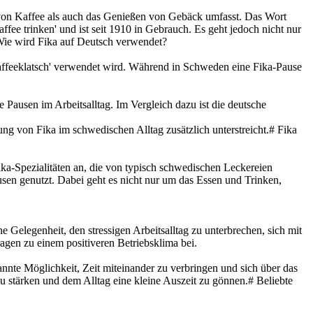
n von Kaffee als auch das Genießen von Gebäck umfasst. Das Wort
fee trinken' und ist seit 1910 in Gebrauch. Es geht jedoch nicht nur
 Wie wird Fika auf Deutsch verwendet?
Kaffeeklatsch' verwendet wird. Während in Schweden eine Fika-Pause
Pausen im Arbeitsalltag. Im Vergleich dazu ist die deutsche
g von Fika im schwedischen Alltag zusätzlich unterstreicht.# Fika
ka-Spezialitäten an, die von typisch schwedischen Leckereien
usen genutzt. Dabei geht es nicht nur um das Essen und Trinken,
elegenheit, den stressigen Arbeitsalltag zu unterbrechen, sich mit
agen zu einem positiveren Betriebsklima bei.
nnte Möglichkeit, Zeit miteinander zu verbringen und sich über das
 stärken und dem Alltag eine kleine Auszeit zu gönnen.# Beliebte