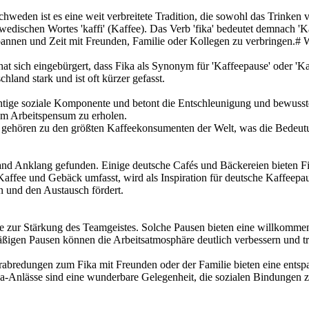
chweden ist es eine weit verbreitete Tradition, die sowohl das Trinke
dischen Wortes 'kaffi' (Kaffee). Das Verb 'fika' bedeutet demnach 'Kaf
spannen und Zeit mit Freunden, Familie oder Kollegen zu verbringen.#
at sich eingebürgert, dass Fika als Synonym für 'Kaffeepause' oder '
land stark und ist oft kürzer gefasst.
chtige soziale Komponente und betont die Entschleunigung und bewusste 
vom Arbeitspensum zu erholen.
 gehören zu den größten Kaffeekonsumenten der Welt, was die Bedeutun
land Anklang gefunden. Einige deutsche Cafés und Bäckereien bieten Fi
 Kaffee und Gebäck umfasst, wird als Inspiration für deutsche Kaffeepa
und den Austausch fördert.
ur Stärkung des Teamgeistes. Solche Pausen bieten eine willkommene G
ßigen Pausen können die Arbeitsatmosphäre deutlich verbessern und tr
rabredungen zum Fika mit Freunden oder der Familie bieten eine entspa
a-Anlässe sind eine wunderbare Gelegenheit, die sozialen Bindungen zu