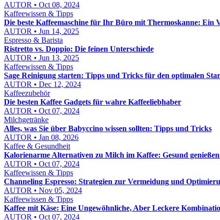
AUTOR • Oct 08, 2024
Kaffeewissen & Tipps
Die beste Kaffeemaschine für Ihr Büro mit Thermoskanne: Ein V
AUTOR • Jun 14, 2025
Espresso & Barista
Ristretto vs. Doppio: Die feinen Unterschiede
AUTOR • Jun 13, 2025
Kaffeewissen & Tipps
Sage Reinigung starten: Tipps und Tricks für den optimalen Star
AUTOR • Dec 12, 2024
Kaffeezubehör
Die besten Kaffee Gadgets für wahre Kaffeeliebhaber
AUTOR • Oct 07, 2024
Milchgetränke
Alles, was Sie über Babyccino wissen sollten: Tipps und Tricks
AUTOR • Jan 08, 2026
Kaffee & Gesundheit
Kalorienarme Alternativen zu Milch im Kaffee: Gesund genieße
AUTOR • Oct 07, 2024
Kaffeewissen & Tipps
Channeling Espresso: Strategien zur Vermeidung und Optimier
AUTOR • Nov 05, 2024
Kaffeewissen & Tipps
Kaffee mit Käse: Eine Ungewöhnliche, Aber Leckere Kombinati
AUTOR • Oct 07, 2024