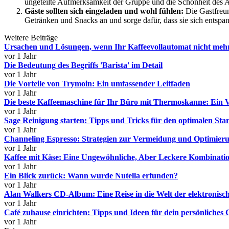
ungeteilte Aufmerksamkeit der Gruppe und die Schönheit des 
Gäste sollten sich eingeladen und wohl fühlen:
Die Gastfreun
Getränken und Snacks an und sorge dafür, dass sie sich entspa
Weitere Beiträge
Ursachen und Lösungen, wenn Ihr Kaffeevollautomat nicht mehr
vor 1 Jahr
Die Bedeutung des Begriffs 'Barista' im Detail
vor 1 Jahr
Die Vorteile von Trymoin: Ein umfassender Leitfaden
vor 1 Jahr
Die beste Kaffeemaschine für Ihr Büro mit Thermoskanne: Ein V
vor 1 Jahr
Sage Reinigung starten: Tipps und Tricks für den optimalen Star
vor 1 Jahr
Channeling Espresso: Strategien zur Vermeidung und Optimier
vor 1 Jahr
Kaffee mit Käse: Eine Ungewöhnliche, Aber Leckere Kombinati
vor 1 Jahr
Ein Blick zurück: Wann wurde Nutella erfunden?
vor 1 Jahr
Alan Walkers CD-Album: Eine Reise in die Welt der elektronis
vor 1 Jahr
Café zuhause einrichten: Tipps und Ideen für dein persönliches
vor 1 Jahr