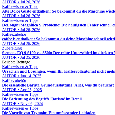
AUTOR • Jul 26, 2026
Kaffeewissen & Tipps
Alte Dolce Gusto entkalken: So bekommst du die Maschine wied
AUTOR • Jul 26, 2026
Kaffeewissen & Tipps
DeLonghi Magnifica S Probleme: Die häufigsten Fehler schnell
AUTOR • Jul 26, 2026
Kaffeezubehör
coffee b entkalken: So bekommst du deine Maschine schnell wiede
AUTOR • Jul 26, 2026
Zubereitung
Siemens EQ 9 S100 vs. S500: Der echte Unterschied im direkten 
AUTOR • Jul 25, 2026
Beliebte Beiträge
Kaffeewissen & Tipps
Ursachen und Lösungen, wenn Ihr Kaffeevollautomat nicht mehr
AUTOR • Jun 14, 2025
Kaffeezubehör
Die essentielle Barista Grundausstattung: Alles, was du brauchst
AUTOR • Apr 25, 2025
Kaffeewissen & Tipps
Die Bedeutung des Begriffs 'Barista' im Detail
AUTOR • Nov 05, 2024
Kaffeewissen & Tipps
Die Vorteile von Trymoin: Ein umfassender Leitfaden