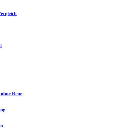
ergleich
t
n ohne Reue
ung
on