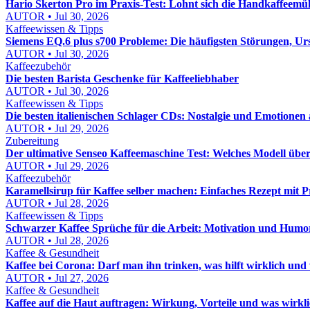
Hario Skerton Pro im Praxis-Test: Lohnt sich die Handkaffeemüh
AUTOR • Jul 30, 2026
Kaffeewissen & Tipps
Siemens EQ.6 plus s700 Probleme: Die häufigsten Störungen, U
AUTOR • Jul 30, 2026
Kaffeezubehör
Die besten Barista Geschenke für Kaffeeliebhaber
AUTOR • Jul 30, 2026
Kaffeewissen & Tipps
Die besten italienischen Schlager CDs: Nostalgie und Emotionen a
AUTOR • Jul 29, 2026
Zubereitung
Der ultimative Senseo Kaffeemaschine Test: Welches Modell übe
AUTOR • Jul 29, 2026
Kaffeezubehör
Karamellsirup für Kaffee selber machen: Einfaches Rezept mit P
AUTOR • Jul 28, 2026
Kaffeewissen & Tipps
Schwarzer Kaffee Sprüche für die Arbeit: Motivation und Humo
AUTOR • Jul 28, 2026
Kaffee & Gesundheit
Kaffee bei Corona: Darf man ihn trinken, was hilft wirklich und 
AUTOR • Jul 27, 2026
Kaffee & Gesundheit
Kaffee auf die Haut auftragen: Wirkung, Vorteile und was wirkli