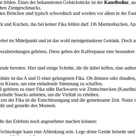
cht fehlen. Eines der bekanntesten Gebäckstücke ist der
Kanelbullar
, a
ischen Zimtgeschmacks.
lten Brötchen sind typisch schwedisch und werden vor allem in der Fast
äck und Kuchen, das bei keiner Fika fehlen darf. Ob Marmorkuchen, Ap
erbei im Mittelpunkt und ist das wohl meistgetrunkene Getränk. Doch 
eezubereitungen gehören. Diese geben der Kaffeepause eine besondere
ude bereiten. Hier sind einige Schritte, die dir dabei helfen, eine auth
äre ist das A und O einer gelungenen Fika. Ob drinnen oder draußen, 
en Kissen, um eine einladende Stimmung zu schaffen.
ll gehören zu einer Fika süße Backwaren wie Zimtschnecken (Kanelbul
zhafte Snacks anbieten, um die Vielfalt zu erhöhen.
rn der Fika ist die Entschleunigung und die gemeinsame Zeit. Nutze d
r dir und genieße den Moment.
s, die das Erlebnis noch angenehmer machen können:
chnologie kann eine Ablenkung sein. Lege deine Geräte beiseite und er