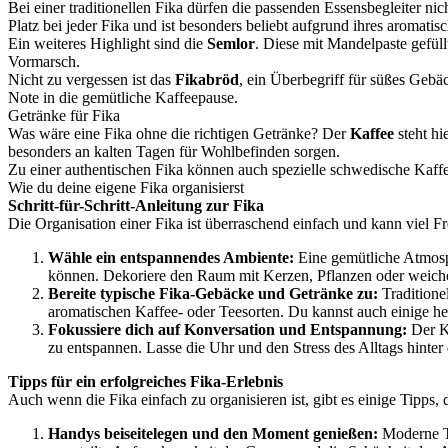
Bei einer traditionellen Fika dürfen die passenden Essensbegleiter ni
Platz bei jeder Fika und ist besonders beliebt aufgrund ihres aromat
Ein weiteres Highlight sind die
Semlor
. Diese mit Mandelpaste gefül
Vormarsch.
Nicht zu vergessen ist das
Fikabröd
, ein Überbegriff für süßes Geb
Note in die gemütliche Kaffeepause.
Getränke für Fika
Was wäre eine Fika ohne die richtigen Getränke? Der
Kaffee
steht hi
besonders an kalten Tagen für Wohlbefinden sorgen.
Zu einer authentischen Fika können auch spezielle schwedische Kaff
Wie du deine eigene Fika organisierst
Schritt-für-Schritt-Anleitung zur Fika
Die Organisation einer Fika ist überraschend einfach und kann viel Fre
Wähle ein entspannendes Ambiente:
Eine gemütliche Atmosph
können. Dekoriere den Raum mit Kerzen, Pflanzen oder weich
Bereite typische Fika-Gebäcke und Getränke zu:
Traditione
aromatischen Kaffee- oder Teesorten. Du kannst auch einige her
Fokussiere dich auf Konversation und Entspannung:
Der Ke
zu entspannen. Lasse die Uhr und den Stress des Alltags hinte
Tipps für ein erfolgreiches Fika-Erlebnis
Auch wenn die Fika einfach zu organisieren ist, gibt es einige Tipp
Handys beiseitelegen und den Moment genießen:
Moderne Te