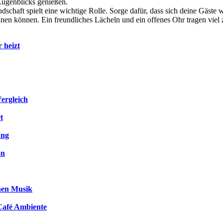
Augenblicks genießen.
dschaft spielt eine wichtige Rolle. Sorge dafür, dass sich deine Gäste
nnen können. Ein freundliches Lächeln und ein offenes Ohr tragen viel 
 heizt
ergleich
t
ung
on
chen Musik
 Café Ambiente