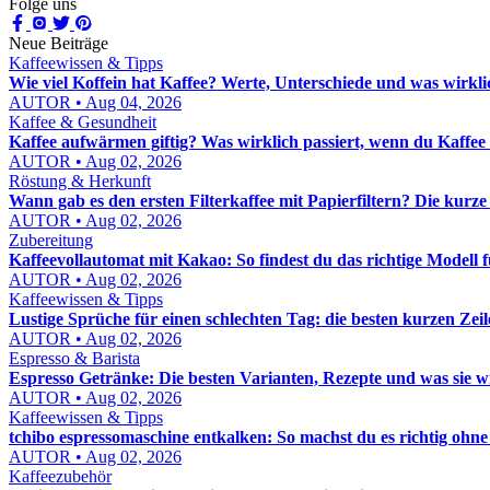
Folge uns
Neue Beiträge
Kaffeewissen & Tipps
Wie viel Koffein hat Kaffee? Werte, Unterschiede und was wirkli
AUTOR • Aug 04, 2026
Kaffee & Gesundheit
Kaffee aufwärmen giftig? Was wirklich passiert, wenn du Kaffee 
AUTOR • Aug 02, 2026
Röstung & Herkunft
Wann gab es den ersten Filterkaffee mit Papierfiltern? Die kur
AUTOR • Aug 02, 2026
Zubereitung
Kaffeevollautomat mit Kakao: So findest du das richtige Modell
AUTOR • Aug 02, 2026
Kaffeewissen & Tipps
Lustige Sprüche für einen schlechten Tag: die besten kurzen Z
AUTOR • Aug 02, 2026
Espresso & Barista
Espresso Getränke: Die besten Varianten, Rezepte und was sie w
AUTOR • Aug 02, 2026
Kaffeewissen & Tipps
tchibo espressomaschine entkalken: So machst du es richtig ohne
AUTOR • Aug 02, 2026
Kaffeezubehör