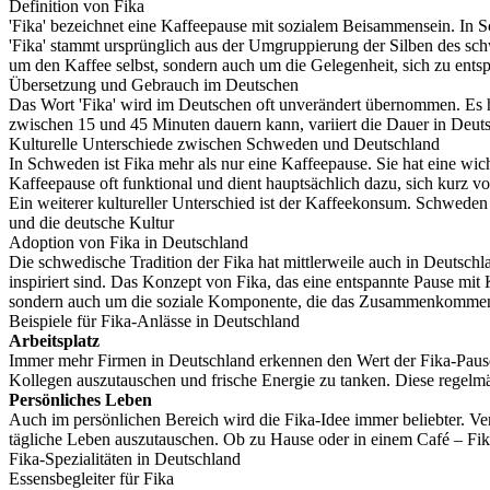
Definition von Fika
'Fika' bezeichnet eine Kaffeepause mit sozialem Beisammensein. In S
'Fika' stammt ursprünglich aus der Umgruppierung der Silben des schwe
um den Kaffee selbst, sondern auch um die Gelegenheit, sich zu ent
Übersetzung und Gebrauch im Deutschen
Das Wort 'Fika' wird im Deutschen oft unverändert übernommen. Es h
zwischen 15 und 45 Minuten dauern kann, variiert die Dauer in Deutsch
Kulturelle Unterschiede zwischen Schweden und Deutschland
In Schweden ist Fika mehr als nur eine Kaffeepause. Sie hat eine wi
Kaffeepause oft funktional und dient hauptsächlich dazu, sich kurz 
Ein weiterer kultureller Unterschied ist der Kaffeekonsum. Schweden
und die deutsche Kultur
Adoption von Fika in Deutschland
Die schwedische Tradition der Fika hat mittlerweile auch in Deutsch
inspiriert sind. Das Konzept von Fika, das eine entspannte Pause mit
sondern auch um die soziale Komponente, die das Zusammenkommen 
Beispiele für Fika-Anlässe in Deutschland
Arbeitsplatz
Immer mehr Firmen in Deutschland erkennen den Wert der Fika-Pause z
Kollegen auszutauschen und frische Energie zu tanken. Diese regelmä
Persönliches Leben
Auch im persönlichen Bereich wird die Fika-Idee immer beliebter. Ve
tägliche Leben auszutauschen. Ob zu Hause oder in einem Café – Fik
Fika-Spezialitäten in Deutschland
Essensbegleiter für Fika