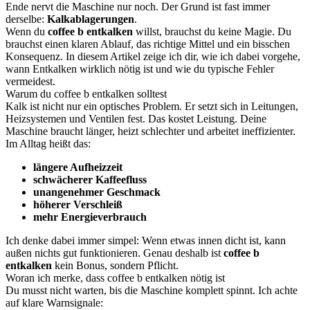
Ende nervt die Maschine nur noch. Der Grund ist fast immer
derselbe:
Kalkablagerungen
.
Wenn du
coffee b entkalken
willst, brauchst du keine Magie. Du
brauchst einen klaren Ablauf, das richtige Mittel und ein bisschen
Konsequenz. In diesem Artikel zeige ich dir, wie ich dabei vorgehe,
wann Entkalken wirklich nötig ist und wie du typische Fehler
vermeidest.
Warum du coffee b entkalken solltest
Kalk ist nicht nur ein optisches Problem. Er setzt sich in Leitungen,
Heizsystemen und Ventilen fest. Das kostet Leistung. Deine
Maschine braucht länger, heizt schlechter und arbeitet ineffizienter.
Im Alltag heißt das:
längere Aufheizzeit
schwächerer Kaffeefluss
unangenehmer Geschmack
höherer Verschleiß
mehr Energieverbrauch
Ich denke dabei immer simpel: Wenn etwas innen dicht ist, kann
außen nichts gut funktionieren. Genau deshalb ist
coffee b
entkalken
kein Bonus, sondern Pflicht.
Woran ich merke, dass coffee b entkalken nötig ist
Du musst nicht warten, bis die Maschine komplett spinnt. Ich achte
auf klare Warnsignale: