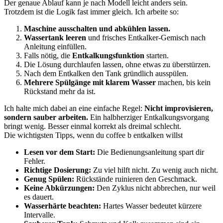
Der genaue Ablauf kann je nach Modell leicht anders sein.
Trotzdem ist die Logik fast immer gleich. Ich arbeite so:
Maschine ausschalten und abkühlen lassen.
Wassertank leeren
und frisches Entkalker-Gemisch nach
Anleitung einfüllen.
Falls nötig, die
Entkalkungsfunktion
starten.
Die Lösung durchlaufen lassen, ohne etwas zu überstürzen.
Nach dem Entkalken den Tank gründlich ausspülen.
Mehrere Spülgänge mit klarem Wasser
machen, bis kein
Rückstand mehr da ist.
Ich halte mich dabei an eine einfache Regel:
Nicht improvisieren,
sondern sauber arbeiten.
Ein halbherziger Entkalkungsvorgang
bringt wenig. Besser einmal korrekt als dreimal schlecht.
Die wichtigsten Tipps, wenn du coffee b entkalken willst
Lesen vor dem Start:
Die Bedienungsanleitung spart dir
Fehler.
Richtige Dosierung:
Zu viel hilft nicht. Zu wenig auch nicht.
Genug Spülen:
Rückstände ruinieren den Geschmack.
Keine Abkürzungen:
Den Zyklus nicht abbrechen, nur weil
es dauert.
Wasserhärte beachten:
Hartes Wasser bedeutet kürzere
Intervalle.