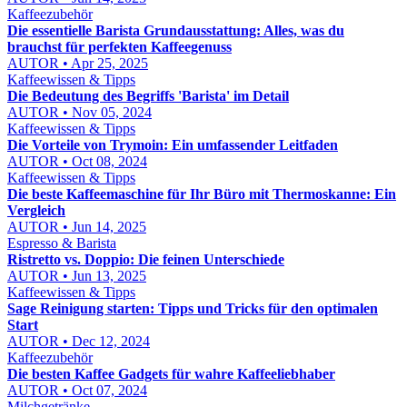
Kaffeezubehör
Die essentielle Barista Grundausstattung: Alles, was du
brauchst für perfekten Kaffeegenuss
AUTOR • Apr 25, 2025
Kaffeewissen & Tipps
Die Bedeutung des Begriffs 'Barista' im Detail
AUTOR • Nov 05, 2024
Kaffeewissen & Tipps
Die Vorteile von Trymoin: Ein umfassender Leitfaden
AUTOR • Oct 08, 2024
Kaffeewissen & Tipps
Die beste Kaffeemaschine für Ihr Büro mit Thermoskanne: Ein
Vergleich
AUTOR • Jun 14, 2025
Espresso & Barista
Ristretto vs. Doppio: Die feinen Unterschiede
AUTOR • Jun 13, 2025
Kaffeewissen & Tipps
Sage Reinigung starten: Tipps und Tricks für den optimalen
Start
AUTOR • Dec 12, 2024
Kaffeezubehör
Die besten Kaffee Gadgets für wahre Kaffeeliebhaber
AUTOR • Oct 07, 2024
Milchgetränke