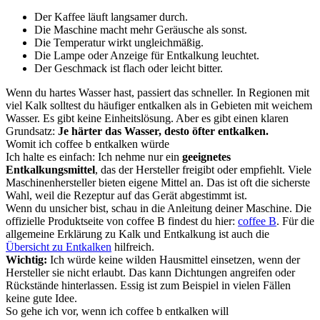
Der Kaffee läuft langsamer durch.
Die Maschine macht mehr Geräusche als sonst.
Die Temperatur wirkt ungleichmäßig.
Die Lampe oder Anzeige für Entkalkung leuchtet.
Der Geschmack ist flach oder leicht bitter.
Wenn du hartes Wasser hast, passiert das schneller. In Regionen mit
viel Kalk solltest du häufiger entkalken als in Gebieten mit weichem
Wasser. Es gibt keine Einheitslösung. Aber es gibt einen klaren
Grundsatz:
Je härter das Wasser, desto öfter entkalken.
Womit ich coffee b entkalken würde
Ich halte es einfach: Ich nehme nur ein
geeignetes
Entkalkungsmittel
, das der Hersteller freigibt oder empfiehlt. Viele
Maschinenhersteller bieten eigene Mittel an. Das ist oft die sicherste
Wahl, weil die Rezeptur auf das Gerät abgestimmt ist.
Wenn du unsicher bist, schau in die Anleitung deiner Maschine. Die
offizielle Produktseite von coffee B findest du hier:
coffee B
. Für die
allgemeine Erklärung zu Kalk und Entkalkung ist auch die
Übersicht zu Entkalken
hilfreich.
Wichtig:
Ich würde keine wilden Hausmittel einsetzen, wenn der
Hersteller sie nicht erlaubt. Das kann Dichtungen angreifen oder
Rückstände hinterlassen. Essig ist zum Beispiel in vielen Fällen
keine gute Idee.
So gehe ich vor, wenn ich coffee b entkalken will