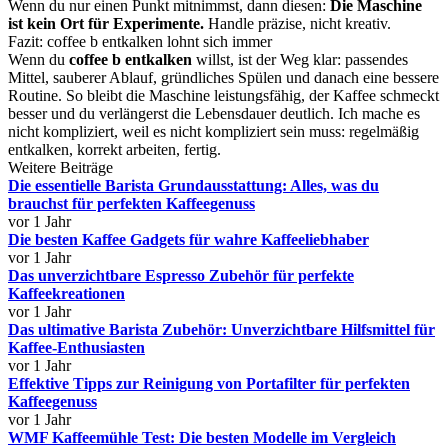
Wenn du nur einen Punkt mitnimmst, dann diesen:
Die Maschine
ist kein Ort für Experimente.
Handle präzise, nicht kreativ.
Fazit: coffee b entkalken lohnt sich immer
Wenn du
coffee b entkalken
willst, ist der Weg klar: passendes
Mittel, sauberer Ablauf, gründliches Spülen und danach eine bessere
Routine. So bleibt die Maschine leistungsfähig, der Kaffee schmeckt
besser und du verlängerst die Lebensdauer deutlich. Ich mache es
nicht kompliziert, weil es nicht kompliziert sein muss: regelmäßig
entkalken, korrekt arbeiten, fertig.
Weitere Beiträge
Die essentielle Barista Grundausstattung: Alles, was du
brauchst für perfekten Kaffeegenuss
vor 1 Jahr
Die besten Kaffee Gadgets für wahre Kaffeeliebhaber
vor 1 Jahr
Das unverzichtbare Espresso Zubehör für perfekte
Kaffeekreationen
vor 1 Jahr
Das ultimative Barista Zubehör: Unverzichtbare Hilfsmittel für
Kaffee-Enthusiasten
vor 1 Jahr
Effektive Tipps zur Reinigung von Portafilter für perfekten
Kaffeegenuss
vor 1 Jahr
WMF Kaffeemühle Test: Die besten Modelle im Vergleich