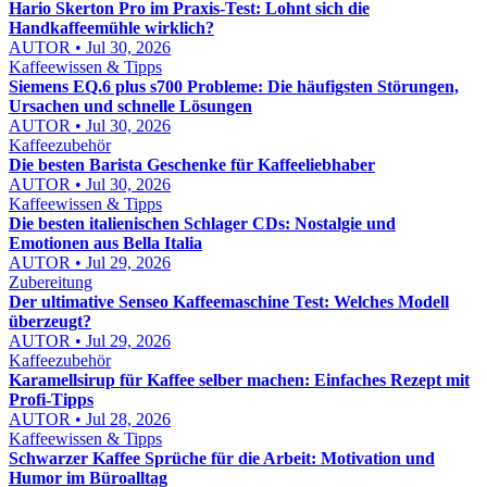
Hario Skerton Pro im Praxis-Test: Lohnt sich die
Handkaffeemühle wirklich?
AUTOR • Jul 30, 2026
Kaffeewissen & Tipps
Siemens EQ.6 plus s700 Probleme: Die häufigsten Störungen,
Ursachen und schnelle Lösungen
AUTOR • Jul 30, 2026
Kaffeezubehör
Die besten Barista Geschenke für Kaffeeliebhaber
AUTOR • Jul 30, 2026
Kaffeewissen & Tipps
Die besten italienischen Schlager CDs: Nostalgie und
Emotionen aus Bella Italia
AUTOR • Jul 29, 2026
Zubereitung
Der ultimative Senseo Kaffeemaschine Test: Welches Modell
überzeugt?
AUTOR • Jul 29, 2026
Kaffeezubehör
Karamellsirup für Kaffee selber machen: Einfaches Rezept mit
Profi-Tipps
AUTOR • Jul 28, 2026
Kaffeewissen & Tipps
Schwarzer Kaffee Sprüche für die Arbeit: Motivation und
Humor im Büroalltag