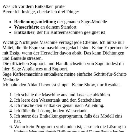
Was ich vor dem Entkalken prüfe
Bevor ich loslege, checke ich drei Dinge:
Bedienungsanleitung
der genauen Sage-Modelle
Wasserhärte
an deinem Standort
Entkalker
, der für Kaffeemaschinen geeignet ist
Wichtig: Nicht jede Maschine verträgt jede Chemie. Ich nutze nur
Mittel, die für Espressomaschinen gedacht sind. Keine Experimente
mit Essig, wenn der Hersteller davon abrät. Das kann Dichtungen
und Bauteile stressen.
Die offiziellen Support- und Handbuchseiten von Sage findest du
hier:
Sage Appliances
und
Support
.
Sage Kaffeemaschine entkalken: meine einfache Schritt-für-Schritt-
Methode
Ich halte den Ablauf bewusst simpel. Keine Show, nur Resultat.
Ich schalte die Maschine aus und lasse sie abkühlen.
Ich leere den Wassertank und den Satzbehälter.
Ich mische den Entkalker genau nach Anleitung.
Ich fülle die Lösung in den Wassertank.
Ich starte das Entkalkungsprogramm, falls das Modell eins
hat.
Wenn kein Programm vorhanden ist, lasse ich die Lösung in
kleinen Mengen durch Brühgruppe und Dampflanze laufen.