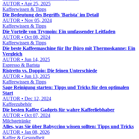
AUTOR • Apr 25, 2025
Kaffeewissen & Tipps
Die Bedeutung des Begriffs 'Barista' im Detail
AUTOR • Nov 05, 2024
Kaffeewissen & Tipps
Die Vorteile von Trymoin: Ein umfassender Leitfaden
AUTOR • Oct 08, 2024
Kaffeewissen & Tipps
Die beste Kaffeemaschine für Ihr Büro mit Thermoskanne: Ein
Vergleich
AUTOR • Jun 14, 2025
Espresso & Barista
Ristretto vs. Doppio: Die feinen Unterschiede
AUTOR • Jun 13, 2025
Kaffeewissen & Tipps
Sage Reinigung starten: Tipps und Tricks für den optimalen
Start
AUTOR • Dec 12, 2024
Kaffeezubehör
Die besten Kaffee Gadgets für wahre Kaffeeliebhaber
AUTOR • Oct 07, 2024
Milchgetränke
Alles, was Sie über Babyccino wissen sollten: Tipps und Tricks
AUTOR • Jan 08, 2026
Kaffee & Gesundheit