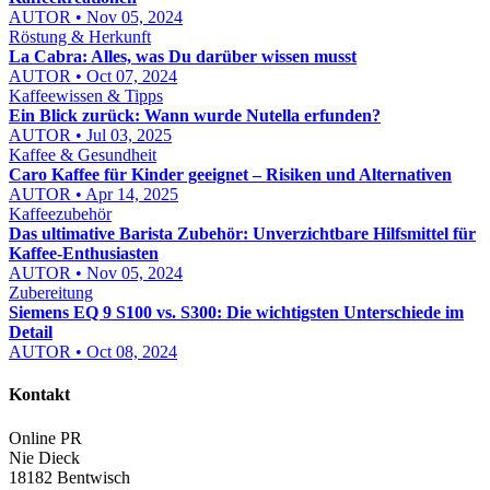
AUTOR • Nov 05, 2024
Röstung & Herkunft
La Cabra: Alles, was Du darüber wissen musst
AUTOR • Oct 07, 2024
Kaffeewissen & Tipps
Ein Blick zurück: Wann wurde Nutella erfunden?
AUTOR • Jul 03, 2025
Kaffee & Gesundheit
Caro Kaffee für Kinder geeignet – Risiken und Alternativen
AUTOR • Apr 14, 2025
Kaffeezubehör
Das ultimative Barista Zubehör: Unverzichtbare Hilfsmittel für
Kaffee-Enthusiasten
AUTOR • Nov 05, 2024
Zubereitung
Siemens EQ 9 S100 vs. S300: Die wichtigsten Unterschiede im
Detail
AUTOR • Oct 08, 2024
Kontakt
Online PR
Nie Dieck
18182 Bentwisch