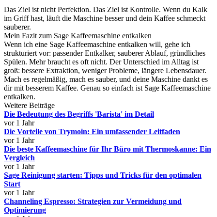
Das Ziel ist nicht Perfektion. Das Ziel ist Kontrolle. Wenn du Kalk
im Griff hast, läuft die Maschine besser und dein Kaffee schmeckt
sauberer.
Mein Fazit zum Sage Kaffeemaschine entkalken
Wenn ich eine Sage Kaffeemaschine entkalken will, gehe ich
strukturiert vor: passender Entkalker, sauberer Ablauf, gründliches
Spülen. Mehr braucht es oft nicht. Der Unterschied im Alltag ist
groß: bessere Extraktion, weniger Probleme, längere Lebensdauer.
Mach es regelmäßig, mach es sauber, und deine Maschine dankt es
dir mit besserem Kaffee. Genau so einfach ist Sage Kaffeemaschine
entkalken.
Weitere Beiträge
Die Bedeutung des Begriffs 'Barista' im Detail
vor 1 Jahr
Die Vorteile von Trymoin: Ein umfassender Leitfaden
vor 1 Jahr
Die beste Kaffeemaschine für Ihr Büro mit Thermoskanne: Ein
Vergleich
vor 1 Jahr
Sage Reinigung starten: Tipps und Tricks für den optimalen
Start
vor 1 Jahr
Channeling Espresso: Strategien zur Vermeidung und
Optimierung