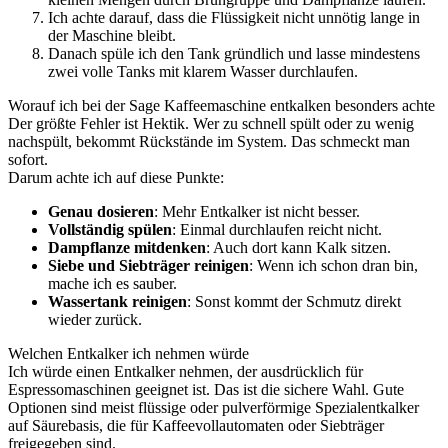
Ich achte darauf, dass die Flüssigkeit nicht unnötig lange in
der Maschine bleibt.
Danach spüle ich den Tank gründlich und lasse mindestens
zwei volle Tanks mit klarem Wasser durchlaufen.
Worauf ich bei der Sage Kaffeemaschine entkalken besonders achte
Der größte Fehler ist Hektik. Wer zu schnell spült oder zu wenig
nachspült, bekommt Rückstände im System. Das schmeckt man
sofort.
Darum achte ich auf diese Punkte:
Genau dosieren
: Mehr Entkalker ist nicht besser.
Vollständig spülen
: Einmal durchlaufen reicht nicht.
Dampflanze mitdenken
: Auch dort kann Kalk sitzen.
Siebe und Siebträger reinigen
: Wenn ich schon dran bin,
mache ich es sauber.
Wassertank reinigen
: Sonst kommt der Schmutz direkt
wieder zurück.
Welchen Entkalker ich nehmen würde
Ich würde einen Entkalker nehmen, der ausdrücklich für
Espressomaschinen geeignet ist. Das ist die sichere Wahl. Gute
Optionen sind meist flüssige oder pulverförmige Spezialentkalker
auf Säurebasis, die für Kaffeevollautomaten oder Siebträger
freigegeben sind.