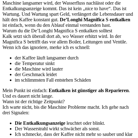
Maschine langsamer wird, der Wasserfluss nachlässt oder die
Entkalkungsanzeige kommt. Das ist kein „nice to have“. Das ist
Wartung. Und Wartung spart Geld, verlängert die Lebensdauer und
hält den Kaffee konstant gut.
De’Longhi Magnifica S entkalken
ist einfach, wenn du den Ablauf einmal verstanden hast.
Warum du die De’Longhi Magnifica S entkalken solltest
Kalk setzt sich überall dort ab, wo Wasser erhitzt wird. In der
Magnifica S betrifft das vor allem Boiler, Leitungen und Ventile.
Wenn ich das ignoriere, merke ich es schnell:
der Kaffee läuft langsamer durch
die Temperatur sinkt
die Maschine wird lauter
der Geschmack leidet
im schlimmsten Fall entstehen Schäden
Mein Punkt ist einfach:
Entkalken ist günstiger als Reparieren
.
Und es dauert nicht lange.
Wann ist der richtige Zeitpunkt?
Ich warte nicht, bis die Maschine Probleme macht. Ich gehe nach
drei Signalen:
Die Entkalkungsanzeige
leuchtet oder blinkt.
Der Wasserstrahl wirkt schwächer als sonst.
Ich schmecke, dass der Kaffee nicht mehr so sauber und klar