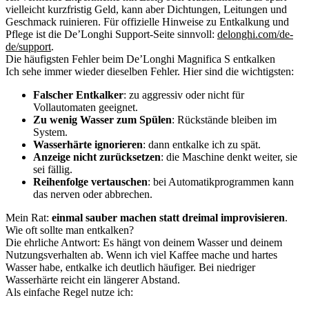
vielleicht kurzfristig Geld, kann aber Dichtungen, Leitungen und
Geschmack ruinieren. Für offizielle Hinweise zu Entkalkung und
Pflege ist die De’Longhi Support-Seite sinnvoll:
delonghi.com/de-
de/support
.
Die häufigsten Fehler beim De’Longhi Magnifica S entkalken
Ich sehe immer wieder dieselben Fehler. Hier sind die wichtigsten:
Falscher Entkalker
: zu aggressiv oder nicht für
Vollautomaten geeignet.
Zu wenig Wasser zum Spülen
: Rückstände bleiben im
System.
Wasserhärte ignorieren
: dann entkalke ich zu spät.
Anzeige nicht zurücksetzen
: die Maschine denkt weiter, sie
sei fällig.
Reihenfolge vertauschen
: bei Automatikprogrammen kann
das nerven oder abbrechen.
Mein Rat:
einmal sauber machen statt dreimal improvisieren
.
Wie oft sollte man entkalken?
Die ehrliche Antwort: Es hängt von deinem Wasser und deinem
Nutzungsverhalten ab. Wenn ich viel Kaffee mache und hartes
Wasser habe, entkalke ich deutlich häufiger. Bei niedriger
Wasserhärte reicht ein längerer Abstand.
Als einfache Regel nutze ich: