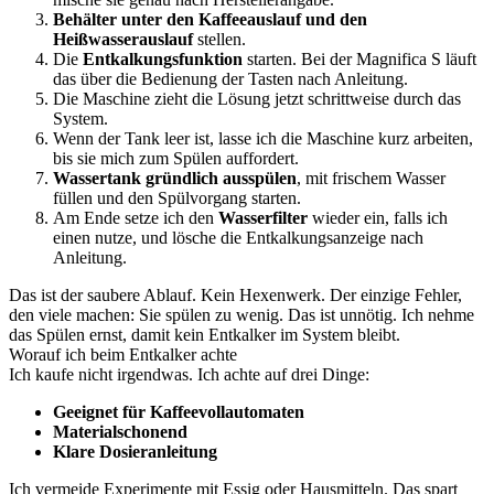
Behälter unter den Kaffeeauslauf und den
Heißwasserauslauf
stellen.
Die
Entkalkungsfunktion
starten. Bei der Magnifica S läuft
das über die Bedienung der Tasten nach Anleitung.
Die Maschine zieht die Lösung jetzt schrittweise durch das
System.
Wenn der Tank leer ist, lasse ich die Maschine kurz arbeiten,
bis sie mich zum Spülen auffordert.
Wassertank gründlich ausspülen
, mit frischem Wasser
füllen und den Spülvorgang starten.
Am Ende setze ich den
Wasserfilter
wieder ein, falls ich
einen nutze, und lösche die Entkalkungsanzeige nach
Anleitung.
Das ist der saubere Ablauf. Kein Hexenwerk. Der einzige Fehler,
den viele machen: Sie spülen zu wenig. Das ist unnötig. Ich nehme
das Spülen ernst, damit kein Entkalker im System bleibt.
Worauf ich beim Entkalker achte
Ich kaufe nicht irgendwas. Ich achte auf drei Dinge:
Geeignet für Kaffeevollautomaten
Materialschonend
Klare Dosieranleitung
Ich vermeide Experimente mit Essig oder Hausmitteln. Das spart