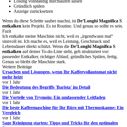
Lösung vollständig durchlaufen lassen
Gründlich spülen
Anzeige zurücksetzen
Wenn du diese Schritte sauber machst, ist
De’Longhi Magnifica S
entkalken
kein Projekt. Es ist Routine. Und genau so sollte es sein.
Fazit
Ich entkalke meine Maschine nicht, weil es „irgendwann mal“
sinnvoll ist. Ich mache es, weil es Leistung, Geschmack und
Lebensdauer direkt schützt. Wenn die
De’Longhi Magnifica S
entkalken
auf deiner To-do-Liste steht, geh strukturiert vor:
passender Entkalker, richtiger Ablauf, gründliches Spülen, fertig.
Genau so bleibt die Maschine stark.
Weitere Beiträge
Ursachen und Lösungen, wenn Ihr Kaffeevollautomat nicht
mehr heizt
vor 1 Jahr
Die Bedeutung des Begriffs 'Barista' im Detail
vor 1 Jahr
Die Vorteile von Trymoin: Ein umfassender Leitfaden
vor 1 Jahr
Die beste Kaffeemaschine für Ihr Büro mit Thermoskanne: Ein
Vergleich
vor 1 Jahr
Sage Reinigung starten: Tipps und Tricks für den optimalen