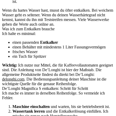
ist.
Wenn du hartes Wasser hast, musst du öfter entkalken. Bei weichem
Wasser geht es seltener. Wenn du deinen Wasserhärtegrad nicht
kennst, kannst du ihn mit Teststreifen messen. Viele Wasserwerke
geben die Werte auch online an.
Was ich zum Entkalken brauche
Ich halte es minimal:
einen passenden
Entkalker
einen Behälter mit mindestens 1 Liter Fassungsvermögen
frisches Wasser
ein Tuch für Spritzer
Wichtig:
Ich nutze nur Mittel, die für Kaffeevollautomaten geeignet
sind. Die Anleitung von De’Longhi ist hier der Maßstab. Die
allgemeine Produktseite findest du direkt bei De’Longhi:
delonghi.com
. Die Bedienungsanleitung deiner Maschine ist die
wichtigste Quelle für die genaue Reihenfolge.
De’Longhi Magnifica S entkalken: Schritt für Schritt
Ich mache es immer in derselben Reihenfolge. So vermeide ich
Fehler.
Maschine einschalten
und warten, bis sie betriebsbereit ist.
Wassertank leeren
und die Entkalkerlösung einfüllen. Ich
mische sie genau nach Herstellerangabe.