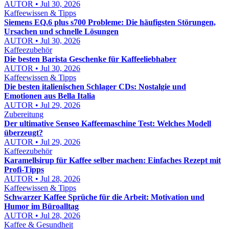
AUTOR • Jul 30, 2026
Kaffeewissen & Tipps
Siemens EQ.6 plus s700 Probleme: Die häufigsten Störungen,
Ursachen und schnelle Lösungen
AUTOR • Jul 30, 2026
Kaffeezubehör
Die besten Barista Geschenke für Kaffeeliebhaber
AUTOR • Jul 30, 2026
Kaffeewissen & Tipps
Die besten italienischen Schlager CDs: Nostalgie und
Emotionen aus Bella Italia
AUTOR • Jul 29, 2026
Zubereitung
Der ultimative Senseo Kaffeemaschine Test: Welches Modell
überzeugt?
AUTOR • Jul 29, 2026
Kaffeezubehör
Karamellsirup für Kaffee selber machen: Einfaches Rezept mit
Profi-Tipps
AUTOR • Jul 28, 2026
Kaffeewissen & Tipps
Schwarzer Kaffee Sprüche für die Arbeit: Motivation und
Humor im Büroalltag
AUTOR • Jul 28, 2026
Kaffee & Gesundheit