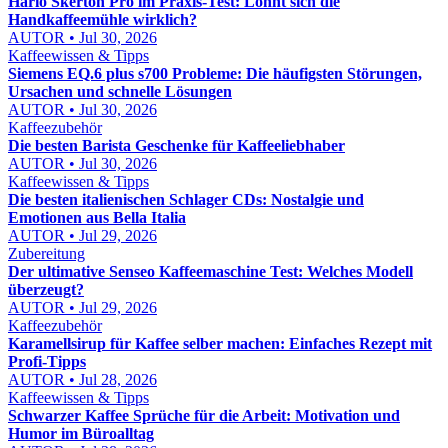
Hario Skerton Pro im Praxis-Test: Lohnt sich die
Handkaffeemühle wirklich?
AUTOR • Jul 30, 2026
Kaffeewissen & Tipps
Siemens EQ.6 plus s700 Probleme: Die häufigsten Störungen,
Ursachen und schnelle Lösungen
AUTOR • Jul 30, 2026
Kaffeezubehör
Die besten Barista Geschenke für Kaffeeliebhaber
AUTOR • Jul 30, 2026
Kaffeewissen & Tipps
Die besten italienischen Schlager CDs: Nostalgie und
Emotionen aus Bella Italia
AUTOR • Jul 29, 2026
Zubereitung
Der ultimative Senseo Kaffeemaschine Test: Welches Modell
überzeugt?
AUTOR • Jul 29, 2026
Kaffeezubehör
Karamellsirup für Kaffee selber machen: Einfaches Rezept mit
Profi-Tipps
AUTOR • Jul 28, 2026
Kaffeewissen & Tipps
Schwarzer Kaffee Sprüche für die Arbeit: Motivation und
Humor im Büroalltag