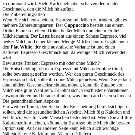
zu dominant wird. Viele Kaffeeliebhaber schätzen den milden
Geschmack, den die Milch hinzufügt.
Die Zubereitungsarten
Wenn Sie sich entscheiden, Espresso mit Milch zu trinken, gibt es
mehrere Zubereitungsarten. Der
Cappuccino
besteht aus einem
Drittel Espresso, einem Drittel heißer Milch und einem Drittel
Milchschaum. Der
Latte
besteht aus einem Schuss Espresso, viel
heißer Milch und einer kleinen Menge Milchschaum. Es gibt auch
den
Flat White
, der eine australische Variante ist und einen
stärkeren Espresso-Geschmack hat, da weniger Milch verwendet
wird.
Bewusstes Trinken: Espresso mit oder ohne Milch?
Die Entscheidung, ob man Espresso mit Milch oder ohne trinkt,
sollte bewusst getroffen werden. Wer den puren Geschmack des
Espressos schätzt, sollte ihn ohne Milch genießen. Wenn Sie jedoch
eine mildere Geschmacksrichtung mögen, kann die Zugabe von
Milch eine gute Wahl sein. Es lohnt sich, verschiedene Variationen
auszuprobieren und herauszufinden, was Ihnen am besten schmeckt.
Die gesundheitlichen Aspekte
Ein weiterer Punkt, den Sie bei der Entscheidung berücksichtigen
sollten, sind die gesundheitlichen Aspekte. Milch fügt Kalorien und
Fett hinzu, was für viele Menschen bedeutend ist. Wenn Sie auf Ihre
Kalorienzufuhr achten, könnte ein Espresso ohne Milch die bessere
Option sein. Auf der anderen Seite kann Milch auch wichtige
Nährstoffe wie Kalzium und Vitamin D liefern.