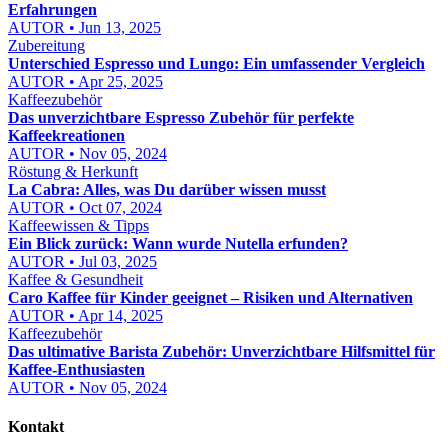
Erfahrungen
AUTOR • Jun 13, 2025
Zubereitung
Unterschied Espresso und Lungo: Ein umfassender Vergleich
AUTOR • Apr 25, 2025
Kaffeezubehör
Das unverzichtbare Espresso Zubehör für perfekte
Kaffeekreationen
AUTOR • Nov 05, 2024
Röstung & Herkunft
La Cabra: Alles, was Du darüber wissen musst
AUTOR • Oct 07, 2024
Kaffeewissen & Tipps
Ein Blick zurück: Wann wurde Nutella erfunden?
AUTOR • Jul 03, 2025
Kaffee & Gesundheit
Caro Kaffee für Kinder geeignet – Risiken und Alternativen
AUTOR • Apr 14, 2025
Kaffeezubehör
Das ultimative Barista Zubehör: Unverzichtbare Hilfsmittel für
Kaffee-Enthusiasten
AUTOR • Nov 05, 2024
Kontakt