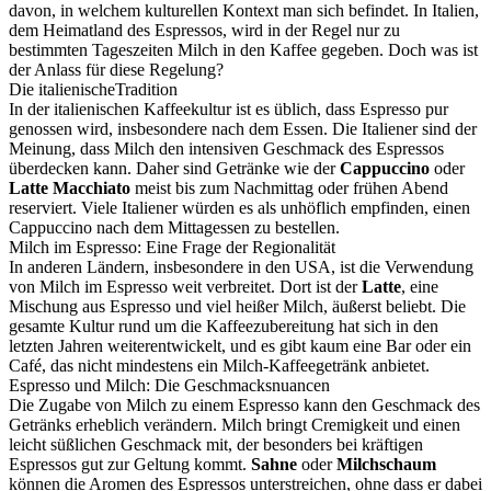
davon, in welchem kulturellen Kontext man sich befindet. In Italien,
dem Heimatland des Espressos, wird in der Regel nur zu
bestimmten Tageszeiten Milch in den Kaffee gegeben. Doch was ist
der Anlass für diese Regelung?
Die italienischeTradition
In der italienischen Kaffeekultur ist es üblich, dass Espresso pur
genossen wird, insbesondere nach dem Essen. Die Italiener sind der
Meinung, dass Milch den intensiven Geschmack des Espressos
überdecken kann. Daher sind Getränke wie der
Cappuccino
oder
Latte Macchiato
meist bis zum Nachmittag oder frühen Abend
reserviert. Viele Italiener würden es als unhöflich empfinden, einen
Cappuccino nach dem Mittagessen zu bestellen.
Milch im Espresso: Eine Frage der Regionalität
In anderen Ländern, insbesondere in den USA, ist die Verwendung
von Milch im Espresso weit verbreitet. Dort ist der
Latte
, eine
Mischung aus Espresso und viel heißer Milch, äußerst beliebt. Die
gesamte Kultur rund um die Kaffeezubereitung hat sich in den
letzten Jahren weiterentwickelt, und es gibt kaum eine Bar oder ein
Café, das nicht mindestens ein Milch-Kaffeegetränk anbietet.
Espresso und Milch: Die Geschmacksnuancen
Die Zugabe von Milch zu einem Espresso kann den Geschmack des
Getränks erheblich verändern. Milch bringt Cremigkeit und einen
leicht süßlichen Geschmack mit, der besonders bei kräftigen
Espressos gut zur Geltung kommt.
Sahne
oder
Milchschaum
können die Aromen des Espressos unterstreichen, ohne dass er dabei