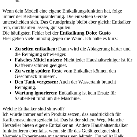
ab.
Wenn dein Modell eine eigene Entkalkungsfunktion hat, folge
immer der Bedienungsanleitung. Die einzelnen Geräte
unterscheiden sich. Das Grundprinzip bleibt aber gleich: Entkalker
rein, durchlaufen lassen, gut spülen.
Die häufigsten Fehler bei der
Entkalkung Dolce Gusto
Hier gehen viele unnötig gegen die Wand. Ich halte es kurz:
Zu selten entkalken:
Dann wird die Ablagerung härter und
die Reinigung schwieriger.
Falsches Mittel nutzen:
Nicht jeder Haushaltsreiniger ist für
Kaffeemaschinen geeignet.
Zu wenig spülen:
Reste vom Entkalker können den
Geschmack ruinieren.
Den Tank vergessen:
Auch der Wassertank braucht
Reinigung.
Wartung ignorieren:
Entkalkung ist kein Ersatz für
Sauberkeit rund um die Maschine.
Welche Entkalker sind sinnvoll?
Ich würde immer auf ein Produkt setzen, das ausdrücklich für
Kaffeemaschinen gedacht ist. Das ist der sichere Weg. Manche
Hersteller bieten eigene Entkalker an. Andere Haushaltsentkalker
funktionieren ebenfalls, wenn sie für das Gerät geeignet sind.
Vermeide Experimente mit aggressiven Mitteln. Du willst Kalk