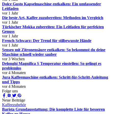
Dolce Gusto Kapselmaschine entkalken: Ein umfassender
Leitfaden
vor 1 Jahr
Die beste Art, Kaffee zuzubereiten: Methoden im Vergleich
vor 1 Jahr
Türkischer Mokka zubereiten: Ein Leitfaden für perfekten
Genuss
vor 1 Jahr
French Schwarz: Der Trend für stilbewusste Hände
vor 1 Jahr
Senseo mit Zitronensäure entkalken: So bekommst du deine
Maschine schnell wieder sauber
vor 3 Wochen
Delonghi Magnifica S Temperatur einstellen: So gelingt es
problemlos
vor 4 Monaten
Jura Kaffeemaschine entkalken: Schritt-für-Schritt-Anleitung
und Tipps
vor 4 Monaten
Folge uns
Neue Beiträge
Kaffeezubehör
Barista Grundausstattung: Die komplette Liste für besseren
Kaffee zu Hause