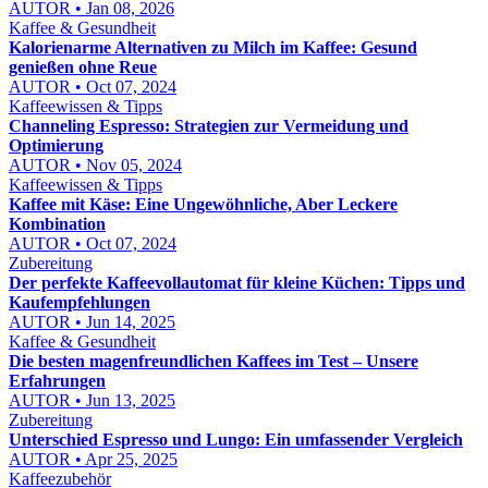
AUTOR • Jan 08, 2026
Kaffee & Gesundheit
Kalorienarme Alternativen zu Milch im Kaffee: Gesund
genießen ohne Reue
AUTOR • Oct 07, 2024
Kaffeewissen & Tipps
Channeling Espresso: Strategien zur Vermeidung und
Optimierung
AUTOR • Nov 05, 2024
Kaffeewissen & Tipps
Kaffee mit Käse: Eine Ungewöhnliche, Aber Leckere
Kombination
AUTOR • Oct 07, 2024
Zubereitung
Der perfekte Kaffeevollautomat für kleine Küchen: Tipps und
Kaufempfehlungen
AUTOR • Jun 14, 2025
Kaffee & Gesundheit
Die besten magenfreundlichen Kaffees im Test – Unsere
Erfahrungen
AUTOR • Jun 13, 2025
Zubereitung
Unterschied Espresso und Lungo: Ein umfassender Vergleich
AUTOR • Apr 25, 2025
Kaffeezubehör