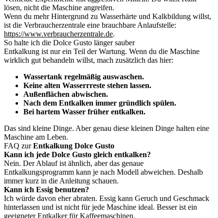
lösen, nicht die Maschine angreifen.
Wenn du mehr Hintergrund zu Wasserhärte und Kalkbildung willst,
ist die Verbraucherzentrale eine brauchbare Anlaufstelle:
https://www.verbraucherzentrale.de
.
So halte ich die Dolce Gusto länger sauber
Entkalkung ist nur ein Teil der Wartung. Wenn du die Maschine
wirklich gut behandeln willst, mach zusätzlich das hier:
Wassertank regelmäßig auswaschen.
Keine alten Wasserrreste stehen lassen.
Außenflächen abwischen.
Nach dem Entkalken immer gründlich spülen.
Bei hartem Wasser früher entkalken.
Das sind kleine Dinge. Aber genau diese kleinen Dinge halten eine
Maschine am Leben.
FAQ zur
Entkalkung Dolce Gusto
Kann ich jede Dolce Gusto gleich entkalken?
Nein. Der Ablauf ist ähnlich, aber das genaue
Entkalkungsprogramm kann je nach Modell abweichen. Deshalb
immer kurz in die Anleitung schauen.
Kann ich Essig benutzen?
Ich würde davon eher abraten. Essig kann Geruch und Geschmack
hinterlassen und ist nicht für jede Maschine ideal. Besser ist ein
geeigneter Entkalker für Kaffeemaschinen.