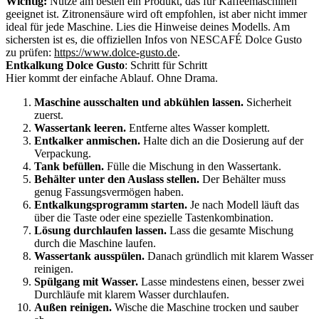
Wichtig:
Nutze am besten ein Produkt, das für Kaffeemaschinen
geeignet ist. Zitronensäure wird oft empfohlen, ist aber nicht immer
ideal für jede Maschine. Lies die Hinweise deines Modells. Am
sichersten ist es, die offiziellen Infos von NESCAFÉ Dolce Gusto
zu prüfen:
https://www.dolce-gusto.de
.
Entkalkung Dolce Gusto
: Schritt für Schritt
Hier kommt der einfache Ablauf. Ohne Drama.
Maschine ausschalten und abkühlen lassen.
Sicherheit
zuerst.
Wassertank leeren.
Entferne altes Wasser komplett.
Entkalker anmischen.
Halte dich an die Dosierung auf der
Verpackung.
Tank befüllen.
Fülle die Mischung in den Wassertank.
Behälter unter den Auslass stellen.
Der Behälter muss
genug Fassungsvermögen haben.
Entkalkungsprogramm starten.
Je nach Modell läuft das
über die Taste oder eine spezielle Tastenkombination.
Lösung durchlaufen lassen.
Lass die gesamte Mischung
durch die Maschine laufen.
Wassertank ausspülen.
Danach gründlich mit klarem Wasser
reinigen.
Spülgang mit Wasser.
Lasse mindestens einen, besser zwei
Durchläufe mit klarem Wasser durchlaufen.
Außen reinigen.
Wische die Maschine trocken und sauber