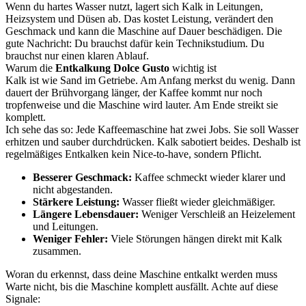
Wenn du hartes Wasser nutzt, lagert sich Kalk in Leitungen,
Heizsystem und Düsen ab. Das kostet Leistung, verändert den
Geschmack und kann die Maschine auf Dauer beschädigen. Die
gute Nachricht: Du brauchst dafür kein Technikstudium. Du
brauchst nur einen klaren Ablauf.
Warum die
Entkalkung Dolce Gusto
wichtig ist
Kalk ist wie Sand im Getriebe. Am Anfang merkst du wenig. Dann
dauert der Brühvorgang länger, der Kaffee kommt nur noch
tropfenweise und die Maschine wird lauter. Am Ende streikt sie
komplett.
Ich sehe das so: Jede Kaffeemaschine hat zwei Jobs. Sie soll Wasser
erhitzen und sauber durchdrücken. Kalk sabotiert beides. Deshalb ist
regelmäßiges Entkalken kein Nice-to-have, sondern Pflicht.
Besserer Geschmack:
Kaffee schmeckt wieder klarer und
nicht abgestanden.
Stärkere Leistung:
Wasser fließt wieder gleichmäßiger.
Längere Lebensdauer:
Weniger Verschleiß an Heizelement
und Leitungen.
Weniger Fehler:
Viele Störungen hängen direkt mit Kalk
zusammen.
Woran du erkennst, dass deine Maschine entkalkt werden muss
Warte nicht, bis die Maschine komplett ausfällt. Achte auf diese
Signale: