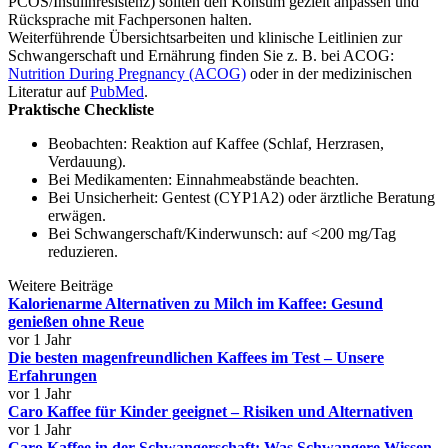
PCOS/Insulinresistenz) sollten den Konsum gezielt anpassen und
Rücksprache mit Fachpersonen halten.
Weiterführende Übersichtsarbeiten und klinische Leitlinien zur
Schwangerschaft und Ernährung finden Sie z. B. bei ACOG:
Nutrition During Pregnancy (ACOG)
oder in der medizinischen
Literatur auf
PubMed
.
Praktische Checkliste
Beobachten: Reaktion auf Kaffee (Schlaf, Herzrasen,
Verdauung).
Bei Medikamenten: Einnahmeabstände beachten.
Bei Unsicherheit: Gentest (CYP1A2) oder ärztliche Beratung
erwägen.
Bei Schwangerschaft/Kinderwunsch: auf <200 mg/Tag
reduzieren.
Weitere Beiträge
Kalorienarme Alternativen zu Milch im Kaffee: Gesund
genießen ohne Reue
vor 1 Jahr
Die besten magenfreundlichen Kaffees im Test – Unsere
Erfahrungen
vor 1 Jahr
Caro Kaffee für Kinder geeignet – Risiken und Alternativen
vor 1 Jahr
Caro Kaffee in der Schwangerschaft: Was Schwangere Wissen