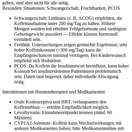
geben, sind aber nicht für alle nötig.
Besondere Situationen: Schwangerschaft, Fruchtbarkeit, PCOS
Schwangerschaft: Leitlinien (z. B. ACOG) empfehlen, die
Koffeinaufnahme unter 200 mg/Tag zu halten. Höhere
Mengen wurden mit erhöhter Fehlgeburtsrate und niedrigem
Geburtsgewicht assoziiert — Effekte können hormonell
vermittelt sein.
Fertilität: Untersuchungen zeigen gemischte Ergebnisse; sehr
hoher Koffeinkonsum (>300 mg/Tag) kann die
Empfängnischancen minimal verringern. Bei Kinderwunsch
empfiehlt sich Reduktion.
PCOS: Da Koffein die Insulinantwort beeinflusst, kann hoher
Konsum bei insulinresistenten Patientinnen problematisch
sein. Daten sind begrenzt, daher individuelle Abwägung
nötig.
Interaktionen mit Hormontherapien und Medikamenten
Orale Kontrazeptiva und HRT: verlangsamen den
Koffeinabbau — erhöhte Empfindlichkeit möglich.
Levothyroxin: Einnahmezeitpunkt trennen (mind. 60
Minuten).
CYP1A2-Substrate: Koffein kann Wechselwirkungen mit
anderen Medikamenten haben; bitte Medikamentenliste mit