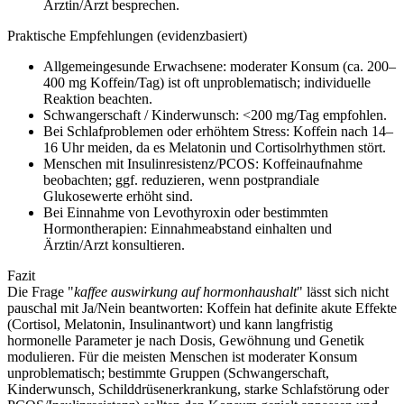
Ärztin/Arzt besprechen.
Praktische Empfehlungen (evidenzbasiert)
Allgemeingesunde Erwachsene: moderater Konsum (ca. 200–
400 mg Koffein/Tag) ist oft unproblematisch; individuelle
Reaktion beachten.
Schwangerschaft / Kinderwunsch: <200 mg/Tag empfohlen.
Bei Schlafproblemen oder erhöhtem Stress: Koffein nach 14–
16 Uhr meiden, da es Melatonin und Cortisolrhythmen stört.
Menschen mit Insulinresistenz/PCOS: Koffeinaufnahme
beobachten; ggf. reduzieren, wenn postprandiale
Glukosewerte erhöht sind.
Bei Einnahme von Levothyroxin oder bestimmten
Hormontherapien: Einnahmeabstand einhalten und
Ärztin/Arzt konsultieren.
Fazit
Die Frage "
kaffee auswirkung auf hormonhaushalt
" lässt sich nicht
pauschal mit Ja/Nein beantworten: Koffein hat definite akute Effekte
(Cortisol, Melatonin, Insulinantwort) und kann langfristig
hormonelle Parameter je nach Dosis, Gewöhnung und Genetik
modulieren. Für die meisten Menschen ist moderater Konsum
unproblematisch; bestimmte Gruppen (Schwangerschaft,
Kinderwunsch, Schilddrüsenerkrankung, starke Schlafstörung oder