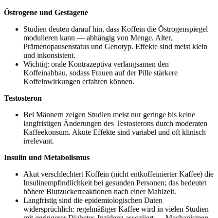
Östrogene und Gestagene
Studien deuten darauf hin, dass Koffein die Östrogenspiegel
modulieren kann — abhängig von Menge, Alter,
Prämenopausenstatus und Genotyp. Effekte sind meist klein
und inkonsistent.
Wichtig: orale Kontrazeptiva verlangsamen den
Koffeinabbau, sodass Frauen auf der Pille stärkere
Koffeinwirkungen erfahren können.
Testosteron
Bei Männern zeigen Studien meist nur geringe bis keine
langfristigen Änderungen des Testosterons durch moderaten
Kaffeekonsum. Akute Effekte sind variabel und oft klinisch
irrelevant.
Insulin und Metabolismus
Akut verschlechtert Koffein (nicht entkoffeinierter Kaffee) die
Insulinempfindlichkeit bei gesunden Personen; das bedeutet
höhere Blutzuckerreaktionen nach einer Mahlzeit.
Langfristig sind die epidemiologischen Daten
widersprüchlich: regelmäßiger Kaffee wird in vielen Studien
mit geringerer Diabetes-Inzidenz assoziiert — Mechanismen