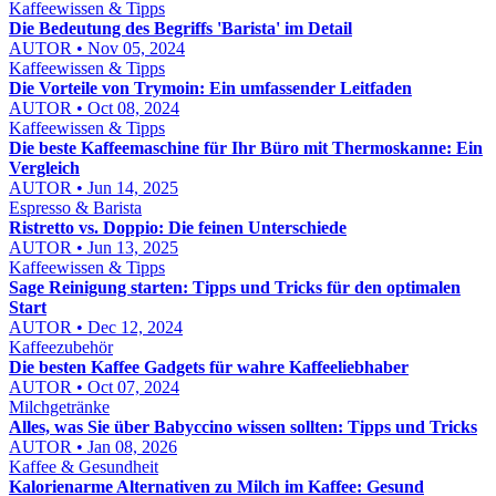
Kaffeewissen & Tipps
Die Bedeutung des Begriffs 'Barista' im Detail
AUTOR • Nov 05, 2024
Kaffeewissen & Tipps
Die Vorteile von Trymoin: Ein umfassender Leitfaden
AUTOR • Oct 08, 2024
Kaffeewissen & Tipps
Die beste Kaffeemaschine für Ihr Büro mit Thermoskanne: Ein
Vergleich
AUTOR • Jun 14, 2025
Espresso & Barista
Ristretto vs. Doppio: Die feinen Unterschiede
AUTOR • Jun 13, 2025
Kaffeewissen & Tipps
Sage Reinigung starten: Tipps und Tricks für den optimalen
Start
AUTOR • Dec 12, 2024
Kaffeezubehör
Die besten Kaffee Gadgets für wahre Kaffeeliebhaber
AUTOR • Oct 07, 2024
Milchgetränke
Alles, was Sie über Babyccino wissen sollten: Tipps und Tricks
AUTOR • Jan 08, 2026
Kaffee & Gesundheit
Kalorienarme Alternativen zu Milch im Kaffee: Gesund