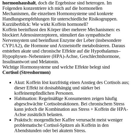
hormonhaushalt
, doch die Ergebnisse sind heterogen. Im
Folgenden konzentriere ich mich auf die hormonellen
Mechanismen, die einzelnen Hormonsysteme und konkrete
Handlungsempfehlungen für unterschiedliche Risikogruppen.
Kurzüberblick: Wie wirkt Koffein hormonell?
Koffein beeinflusst den Körper über mehrere Mechanismen: es
blockiert Adenosinrezeptoren, stimuliert das sympathische
Nervensystem und beeinflusst Enzyme der Leber (insbesondere
CYP1A2), die Hormone und Arzneistoffe metabolisieren. Daraus
entstehen akute und chronische Effekte auf die Hypothalamus–
Hypophysen–Nebenniere (HPA)-Achse, Geschlechtshormone,
Insulinantwort und Melatonin.
Wichtige Hormonsysteme und welche Effekte belegt sind
Cortisol (Stresshormon)
Akut: Koffein löst kurzfristig einen Anstieg des Cortisols aus;
dieser Effekt ist dosisabhängig und stärker bei
koffeinempfindlichen Personen.
Habituation: Regelmäßige Konsumenten zeigen häufig
abgeschwächte Cortisolreaktionen. Bei chronischem Stress
kann jedoch die Kombination aus Stress + Koffein die HPA-
Achse zusätzlich belasten.
Praktisch: morgendlicher Kaffee verursacht meist weniger
problematische Cortisol-Spitzen als Koffein in den
Abendstunden oder bei akutem Stress.