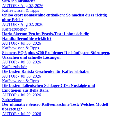
wirklich ausmacht
AUTOR • Aug 02, 2026
Kaffeewissen & Tipps
tchibo espressomaschine entkalken: So machst du es richtig
ohne Fehler
AUTOR • Aug 02, 2026
Kaffeezubehör
Hario Skerton Pro im Praxis-Test: Lohnt sich die
Handkaffeemühle wirklich?
AUTOR • Jul 30, 2026
Kaffeewissen & Tipps
Siemens EQ.6 plus s700 Probleme: Die häufigsten Störungen,
Ursachen und schnelle Lösungen
AUTOR • Jul 30, 2026
Kaffeezubehör
Die besten Barista Geschenke für Kaffeeliebhaber
AUTOR • Jul 30, 2026
Kaffeewissen & Tipps
Die besten italienischen Schlager CDs: Nostalgie und
Emotionen aus Bella Italia
AUTOR • Jul 29, 2026
Zubereitung
Der ultimative Senseo Kaffeemaschine Test: Welches Modell
überzeugt?
AUTOR • Jul 29, 2026